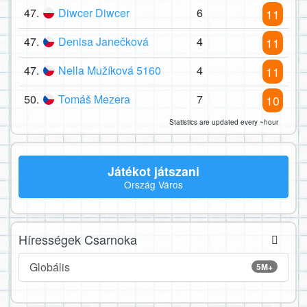
47.
Diwcer Diwcer
6
11
47.
Denisa Janečková
4
11
47.
Nella Mužíková 5160
4
11
50.
Tomáš Mezera
7
10
Statistics are updated every ~hour
Játékot játszani
Ország Város
Hírességek Csarnoka
Globális
5M+