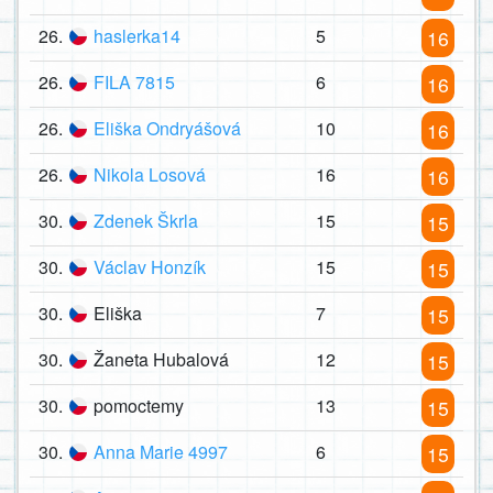
26.
haslerka14
5
16
26.
FILA 7815
6
16
26.
Eliška Ondryášová
10
16
26.
Nikola Losová
16
16
30.
Zdenek Škrla
15
15
30.
Václav Honzík
15
15
30.
Eliška
7
15
30.
Žaneta Hubalová
12
15
30.
pomoctemy
13
15
30.
Anna Marie 4997
6
15