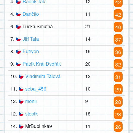
4.
Radek Tala
12
42
4.
Dančíto
11
42
6.
Lucka Smutná
21
40
7.
Jiří Tala
14
37
8.
Eutryen
15
36
9.
Patrik Král Dvořák
20
32
10.
Vladimíra Talová
12
31
11.
seba_456
10
29
12.
monii
9
28
12.
stepik
18
28
14.
MrBublinka9
11
26