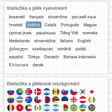
Statisztika a játék nyelvénként
bosanski
français
slovenčina
русский язык
hrvatski
čeština
Català
Português
Magyar
српски језик
українська
Tiếng Việt
svenska
Nederlands
slovenščina
Italiano
English
ქართული
azərbaycan
română
polski
español
Türkçe
Deutsch
Bahasa Indonesia
Ελληνικά
dansk
Statisztika a játékosok országonként