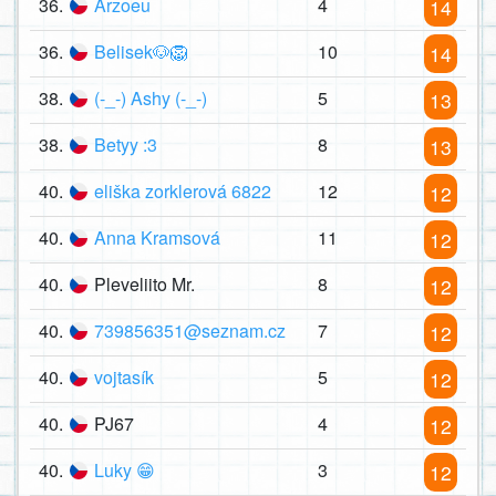
36.
Arzoeu
4
14
36.
Belisek🐶🦁
10
14
38.
(-_-) Ashy (-_-)
5
13
38.
Betyy :3
8
13
40.
eliška zorklerová 6822
12
12
40.
Anna Kramsová
11
12
40.
Pleveliito Mr.
8
12
40.
739856351@seznam.cz
7
12
40.
vojtasík
5
12
40.
PJ67
4
12
40.
Luky 😁
3
12