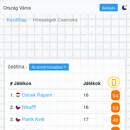
Ország Város
Belépés
Kezdőlap
Hírességek Csarnoka
čeština -
Az elmúlt hónapban
# Játékos
Játékok
1.
Danek Rapant
16
54
2.
Nika🦉
16
53
3.
Patrik Květ
17
48