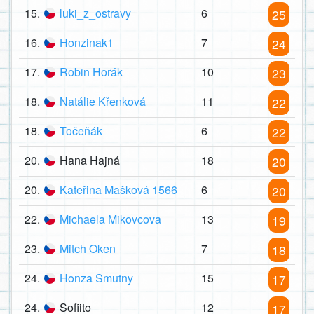
15.
luki_z_ostravy
6
25
16.
Honzinak1
7
24
17.
Robin Horák
10
23
18.
Natálie Křenková
11
22
18.
Točeňák
6
22
20.
Hana Hajná
18
20
20.
Kateřina Mašková 1566
6
20
22.
Michaela Mikovcova
13
19
23.
Mitch Oken
7
18
24.
Honza Smutny
15
17
24.
Sofiito
12
17