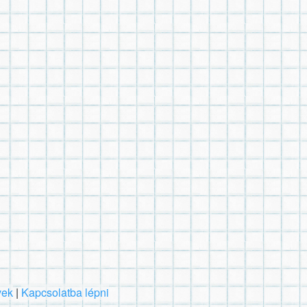
vek
|
Kapcsolatba lépni