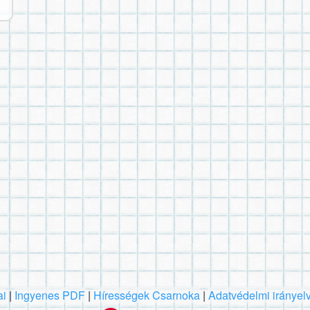
ai
|
Ingyenes PDF
|
Hírességek Csarnoka
|
Adatvédelmi irányel