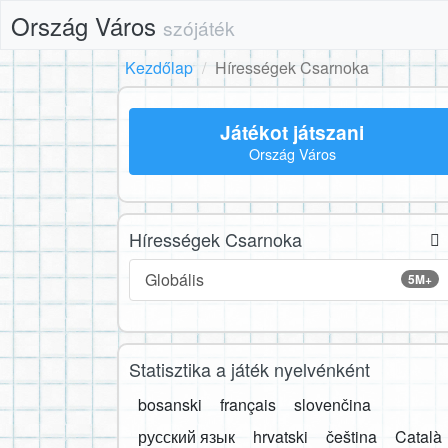
Ország Város
szójáték
Kezdőlap
Hírességek Csarnoka
Játékot játszani
Ország Város
Hírességek Csarnoka
Globális
5M+
Statisztika a játék nyelvénként
bosanski
français
slovenčina
русский язык
hrvatski
čeština
Català