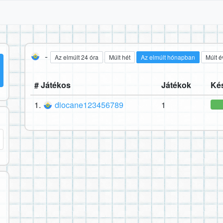
-
Az elmúlt 24 óra
Múlt hét
Az elmúlt hónapban
Múlt é
# Játékos
Játékok
Kés
1.
diocane123456789
1