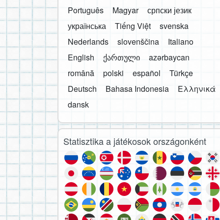
Português
Magyar
српски језик
українська
Tiếng Việt
svenska
Nederlands
slovenščina
Italiano
English
ქართული
azərbaycan
română
polski
español
Türkçe
Deutsch
Bahasa Indonesia
Ελληνικά
dansk
Statisztika a játékosok országonként