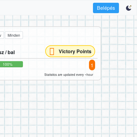
Belépés
v
Minden
Victory Points
z / bal
1
100%
Statistics are updated every ~hour