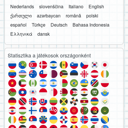
Nederlands
slovenščina
Italiano
English
ქართული
azərbaycan
română
polski
español
Türkçe
Deutsch
Bahasa Indonesia
Ελληνικά
dansk
Statisztika a játékosok országonként