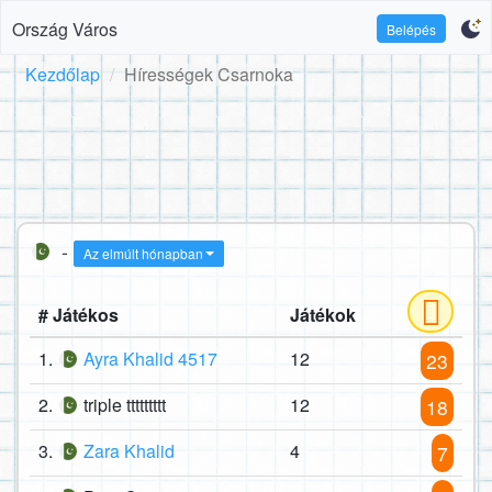
Ország Város
Belépés
Kezdőlap
Hírességek Csarnoka
-
Az elmúlt hónapban
# Játékos
Játékok
1.
Ayra Khalid 4517
12
23
2.
triple ttttttttt
12
18
3.
Zara Khalid
4
7