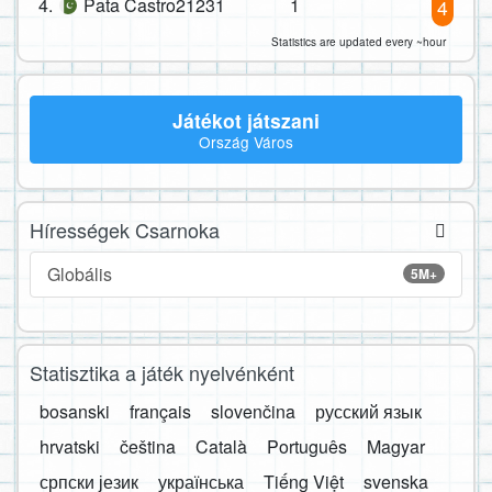
4.
Pata Castro21231
1
4
Statistics are updated every ~hour
Játékot játszani
Ország Város
Hírességek Csarnoka
Globális
5M+
Statisztika a játék nyelvénként
bosanski
français
slovenčina
русский язык
hrvatski
čeština
Català
Português
Magyar
српски језик
українська
Tiếng Việt
svenska