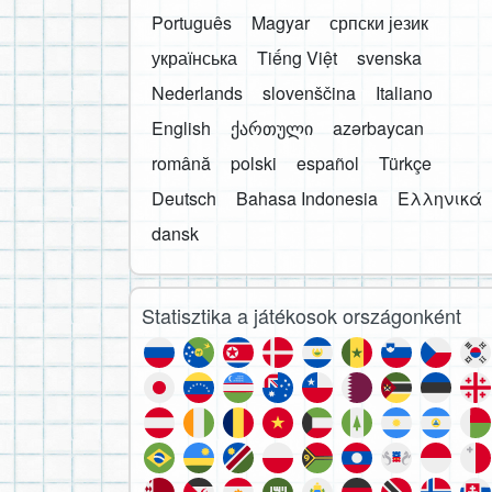
Português
Magyar
српски језик
українська
Tiếng Việt
svenska
Nederlands
slovenščina
Italiano
English
ქართული
azərbaycan
română
polski
español
Türkçe
Deutsch
Bahasa Indonesia
Ελληνικά
dansk
Statisztika a játékosok országonként