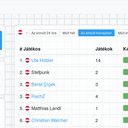
-
Az elmúlt 24 óra
Múlt hét
Az elmúlt hónapban
Múlt é
# Játékos
Játékok
Ké
1.
Ute Hübler
14
2.
Stefpunk
2
3.
Berat Çiçek
3
3.
RachZ
4
5.
Matthias Landl
1
6.
Christian Walcher
2