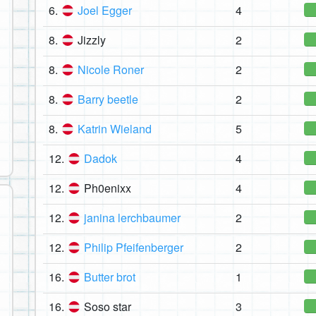
6.
Joel Egger
4
8.
Jizzly
2
8.
Nicole Roner
2
8.
Barry beetle
2
8.
Katrin Wieland
5
12.
Dadok
4
12.
Ph0enixx
4
12.
janina lerchbaumer
2
12.
Philip Pfeifenberger
2
16.
Butter brot
1
16.
Soso star
3