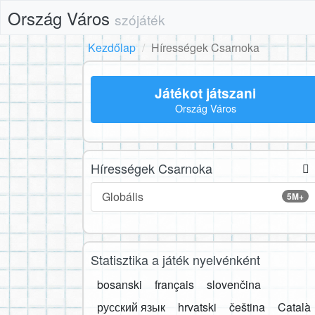
Ország Város
szójáték
Kezdőlap
Hírességek Csarnoka
Játékot játszani
Ország Város
Hírességek Csarnoka
Globális
5M+
Statisztika a játék nyelvénként
bosanski
français
slovenčina
русский язык
hrvatski
čeština
Català