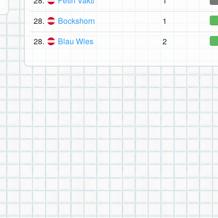
28.
Fetih Vakti
1
28.
Bockshorn
1
28.
Blau Wies
2