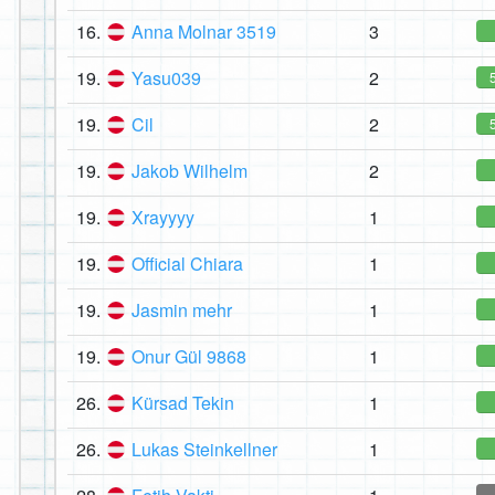
16.
Anna Molnar 3519
3
19.
Yasu039
2
19.
Cil
2
19.
Jakob Wilhelm
2
19.
Xrayyyy
1
19.
Official Chiara
1
19.
Jasmin mehr
1
19.
Onur Gül 9868
1
26.
Kürsad Tekin
1
26.
Lukas Steinkellner
1