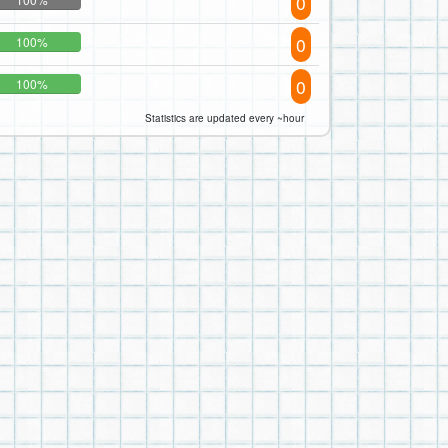
0
0
100%
0
100%
Statistics are updated every ~hour