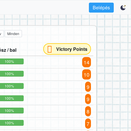
Belépés
v
Minden
Victory Points
sz / bal
14
100%
10
100%
9
100%
9
100%
8
100%
7
100%