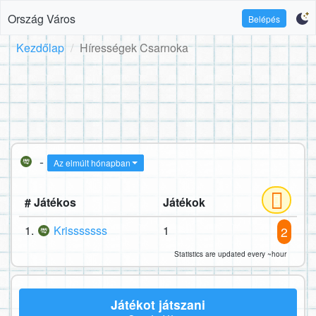
Ország Város
Belépés
Kezdőlap
Hírességek Csarnoka
-
Az elmúlt hónapban
# Játékos
Játékok
1.
Krisssssss
1
2
Statistics are updated every ~hour
Játékot játszani