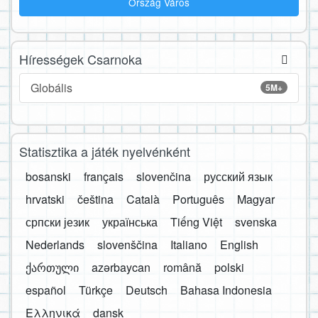
Ország Város
Hírességek Csarnoka
Globális
5M+
Statisztika a játék nyelvénként
bosanski
français
slovenčina
русский язык
hrvatski
čeština
Català
Português
Magyar
српски језик
українська
Tiếng Việt
svenska
Nederlands
slovenščina
Italiano
English
ქართული
azərbaycan
română
polski
español
Türkçe
Deutsch
Bahasa Indonesia
Ελληνικά
dansk