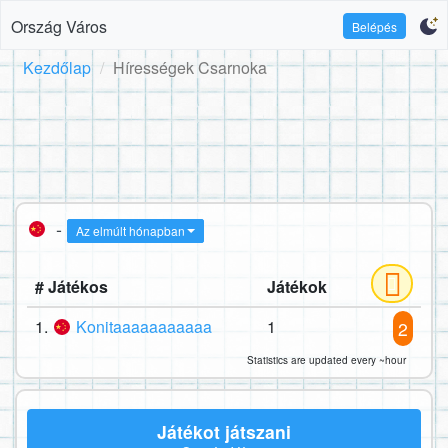
Ország Város
Belépés
Kezdőlap
Hírességek Csarnoka
-
Az elmúlt hónapban
# Játékos
Játékok
1.
Konitaaaaaaaaaaa
1
2
Statistics are updated every ~hour
Játékot játszani