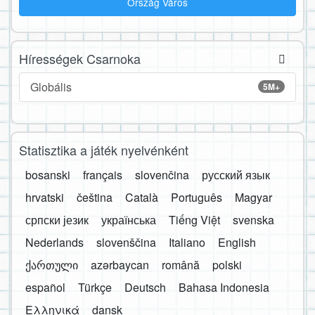
Ország Város
Hírességek Csarnoka
Globális
5M+
Statisztika a játék nyelvénként
bosanski
français
slovenčina
русский язык
hrvatski
čeština
Català
Português
Magyar
српски језик
українська
Tiếng Việt
svenska
Nederlands
slovenščina
Italiano
English
ქართული
azərbaycan
română
polski
español
Türkçe
Deutsch
Bahasa Indonesia
Ελληνικά
dansk