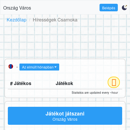
Ország Város
Belépés
Kezdőlap
Hírességek Csarnoka
-
Az elmúlt hónapban
# Játékos
Játékok
Statistics are updated every ~hour
Játékot játszani
Ország Város