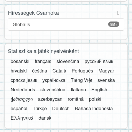
Hírességek Csarnoka
Globális
5M+
Statisztika a játék nyelvénként
bosanski
français
slovenčina
русский язык
hrvatski
čeština
Català
Português
Magyar
српски језик
українська
Tiếng Việt
svenska
Nederlands
slovenščina
Italiano
English
ქართული
azərbaycan
română
polski
español
Türkçe
Deutsch
Bahasa Indonesia
Ελληνικά
dansk