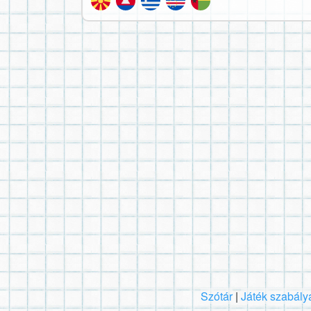
Szótár
|
Játék szabály