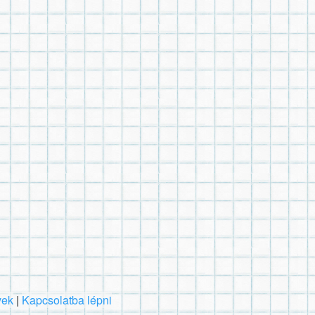
vek
|
Kapcsolatba lépni