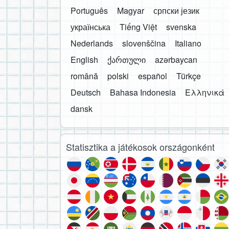
Português
Magyar
српски језик
українська
Tiếng Việt
svenska
Nederlands
slovenščina
Italiano
English
ქართული
azərbaycan
română
polski
español
Türkçe
Deutsch
Bahasa Indonesia
Ελληνικά
dansk
Statisztika a játékosok országonként