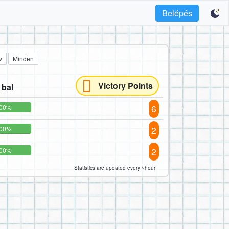
Belépés
v
Minden
Victory Points
 bal
6
00%
2
00%
2
00%
Statistics are updated every ~hour