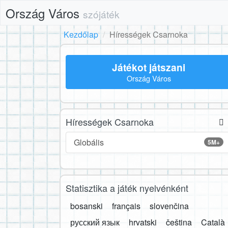
Ország Város
szójáték
Kezdőlap
Hírességek Csarnoka
Játékot játszani
Ország Város
Hírességek Csarnoka
Globális
5M+
Statisztika a játék nyelvénként
bosanski
français
slovenčina
русский язык
hrvatski
čeština
Català