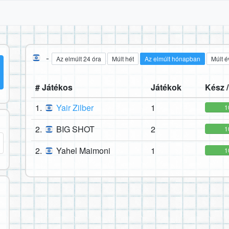
-
Az elmúlt 24 óra
Múlt hét
Az elmúlt hónapban
Múlt é
# Játékos
Játékok
Kész /
1.
Yair Zilber
1
1
2.
BIG SHOT
2
1
2.
Yahel Maimoni
1
1