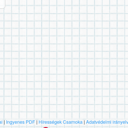
ai
|
Ingyenes PDF
|
Hírességek Csarnoka
|
Adatvédelmi irányel