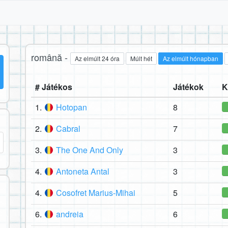
română -
Az elmúlt 24 óra
Múlt hét
Az elmúlt hónapban
# Játékos
Játékok
K
1.
Hotopan
8
2.
Cabral
7
3.
The One And Only
3
4.
Antoneta Antal
3
4.
Cosofret Marius-Mihai
5
6.
andreia
6