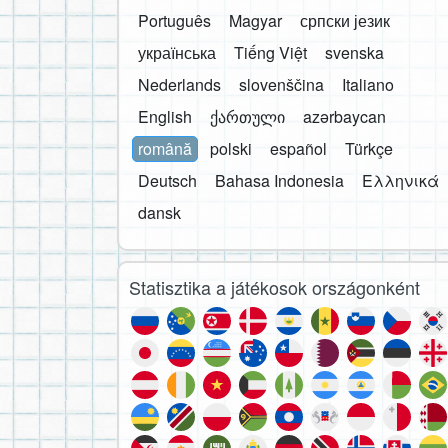
Português
Magyar
српски језик
українська
Tiếng Việt
svenska
Nederlands
slovenščina
Italiano
English
ქართული
azərbaycan
română
polski
español
Türkçe
Deutsch
Bahasa Indonesia
Ελληνικά
dansk
Statisztika a játékosok országonként