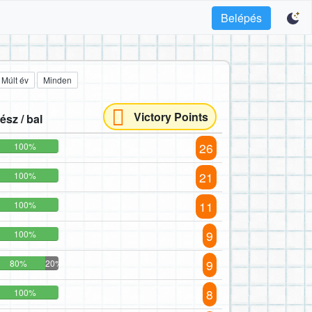
Belépés
Múlt év
Minden
Victory Points
ész / bal
26
100%
21
100%
11
100%
9
100%
9
80%
20%
8
100%