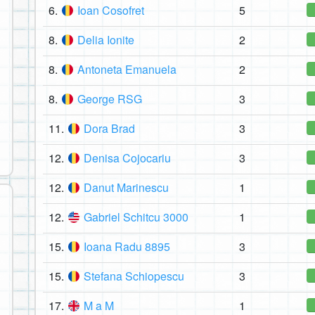
6.
Ioan Cosofret
5
8.
Delia Ionite
2
8.
Antoneta Emanuela
2
8.
George RSG
3
11.
Dora Brad
3
12.
Denisa Cojocariu
3
12.
Danut Marinescu
1
12.
Gabriel Schitcu 3000
1
15.
Ioana Radu 8895
3
15.
Stefana Schiopescu
3
17.
M a M
1