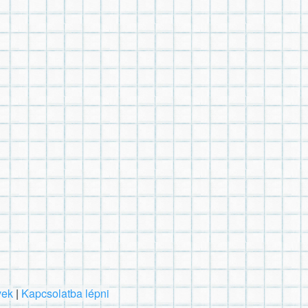
vek
|
Kapcsolatba lépni