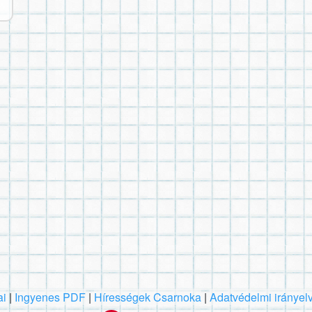
ai
|
Ingyenes PDF
|
Hírességek Csarnoka
|
Adatvédelmi irányel