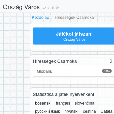
Ország Város
szójáték
Kezdőlap
Hírességek Csarnoka
Játékot játszani
Ország Város
Hírességek Csarnoka
Globális
5M+
Statisztika a játék nyelvénként
bosanski
français
slovenčina
русский язык
hrvatski
čeština
Català