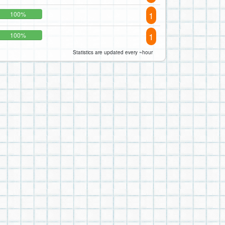
1
100%
1
100%
Statistics are updated every ~hour