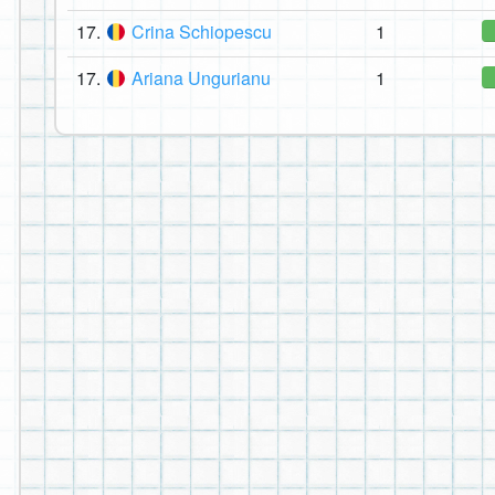
17.
Crina Schiopescu
1
17.
Ariana Ungurianu
1