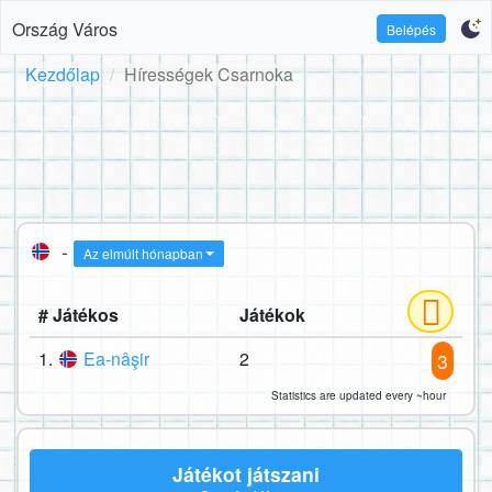
Ország Város
Belépés
Kezdőlap
Hírességek Csarnoka
-
Az elmúlt hónapban
# Játékos
Játékok
1.
Ea-nâşir
2
3
Statistics are updated every ~hour
Játékot játszani