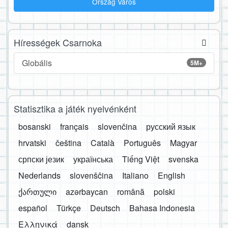
Ország Város
Hírességek Csarnoka
Globális
5M+
Statisztika a játék nyelvénként
bosanski
français
slovenčina
русский язык
hrvatski
čeština
Català
Português
Magyar
српски језик
українська
Tiếng Việt
svenska
Nederlands
slovenščina
Italiano
English
ქართული
azərbaycan
română
polski
español
Türkçe
Deutsch
Bahasa Indonesia
Ελληνικά
dansk