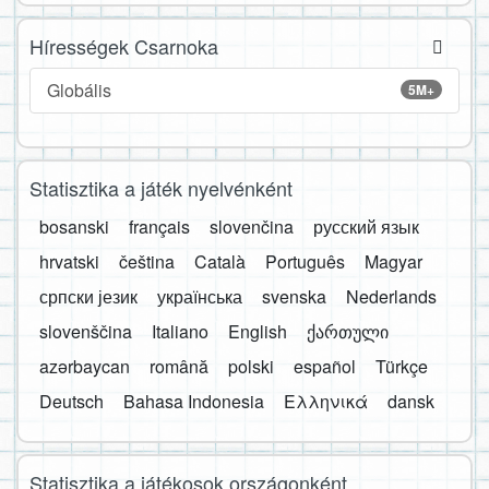
Hírességek Csarnoka
Globális
5M+
Statisztika a játék nyelvénként
bosanski
français
slovenčina
русский язык
hrvatski
čeština
Català
Português
Magyar
српски језик
українська
svenska
Nederlands
slovenščina
Italiano
English
ქართული
azərbaycan
română
polski
español
Türkçe
Deutsch
Bahasa Indonesia
Ελληνικά
dansk
Statisztika a játékosok országonként