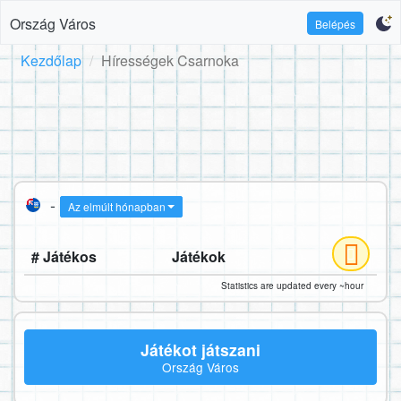
Ország Város
Belépés
Kezdőlap
Hírességek Csarnoka
-
Az elmúlt hónapban
# Játékos
Játékok
Statistics are updated every ~hour
Játékot játszani
Ország Város