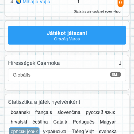
4.
Mihajlo Vujic
1
0
Statistics are updated every ~hour
Játékot játszani
Ország Város
Hírességek Csarnoka
Globális
5M+
Statisztika a játék nyelvénként
bosanski
français
slovenčina
русский язык
hrvatski
čeština
Català
Português
Magyar
српски језик
українська
Tiếng Việt
svenska