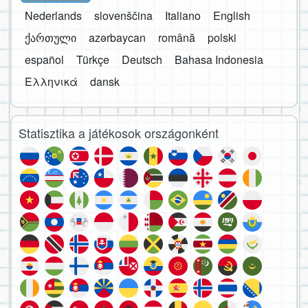
Nederlands
slovenščina
Italiano
English
ქართული
azərbaycan
română
polski
español
Türkçe
Deutsch
Bahasa Indonesia
Ελληνικά
dansk
Statisztika a játékosok országonként