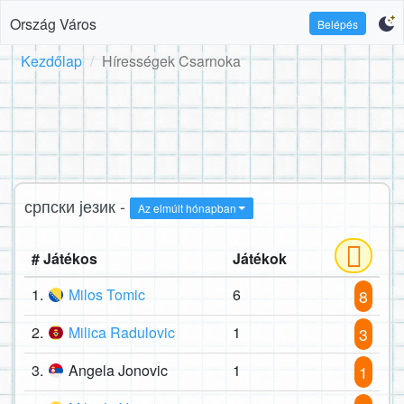
Ország Város
Belépés
Kezdőlap
Hírességek Csarnoka
српски језик -
Az elmúlt hónapban
# Játékos
Játékok
1.
Milos Tomic
6
8
2.
Milica Radulovic
1
3
3.
Angela Jonovic
1
1