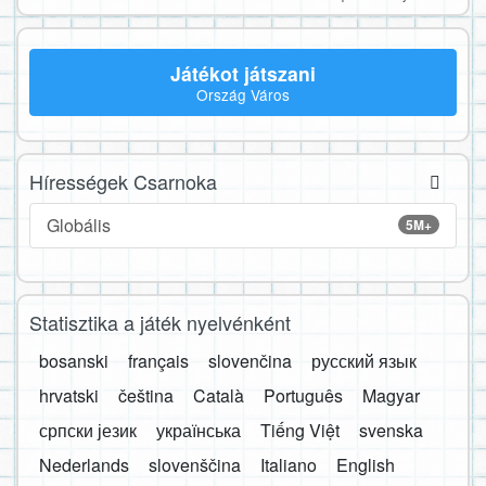
Játékot játszani
Ország Város
Hírességek Csarnoka
Globális
5M+
Statisztika a játék nyelvénként
bosanski
français
slovenčina
русский язык
hrvatski
čeština
Català
Português
Magyar
српски језик
українська
Tiếng Việt
svenska
Nederlands
slovenščina
Italiano
English