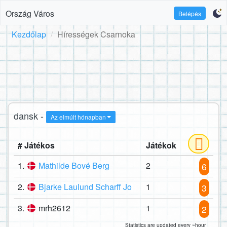
Ország Város
Belépés
Kezdőlap
Hírességek Csarnoka
dansk -
Az elmúlt hónapban
# Játékos
Játékok
1.
Mathilde Bové Berg
2
6
2.
Bjarke Laulund Scharff Jo
1
3
3.
mrh2612
1
2
Statistics are updated every ~hour