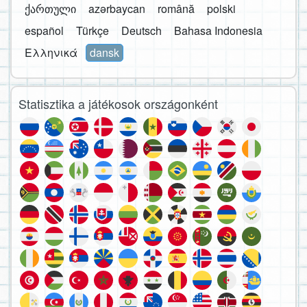
ქართული
azərbaycan
română
polski
español
Türkçe
Deutsch
Bahasa Indonesia
Ελληνικά
dansk
Statisztika a játékosok országonként