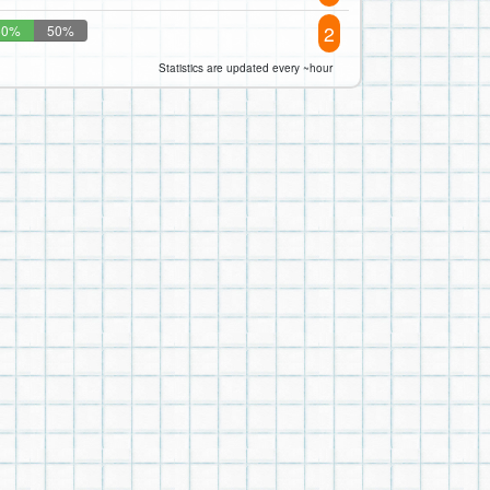
2
50%
50%
Statistics are updated every ~hour