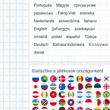
Português
Magyar
српски језик
українська
Tiếng Việt
svenska
Nederlands
slovenščina
Italiano
English
ქართული
azərbaycan
română
polski
español
Türkçe
Deutsch
Bahasa Indonesia
Ελληνικά
dansk
Statisztika a játékosok országonként