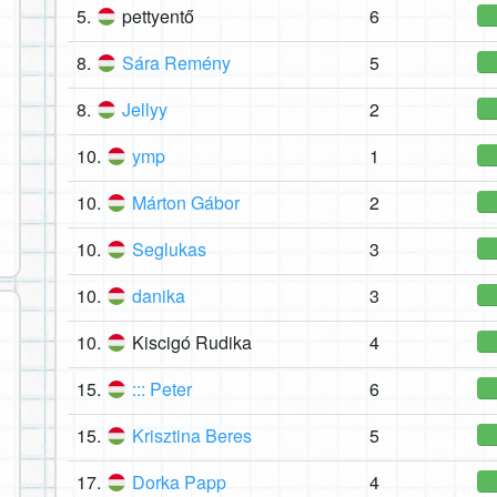
5.
pettyentő
6
8.
Sára Remény
5
8.
Jellyy
2
10.
ymp
1
10.
Márton Gábor
2
10.
Seglukas
3
10.
danika
3
10.
Kiscigó Rudika
4
15.
::: Peter
6
15.
Krisztina Beres
5
17.
Dorka Papp
4