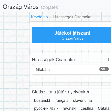
Ország Város
szójáték
Kezdőlap
Hírességek Csarnoka
Játékot játszani
Ország Város
Hírességek Csarnoka
Globális
5M+
Statisztika a játék nyelvénként
bosanski
français
slovenčina
русский язык
hrvatski
čeština
Català