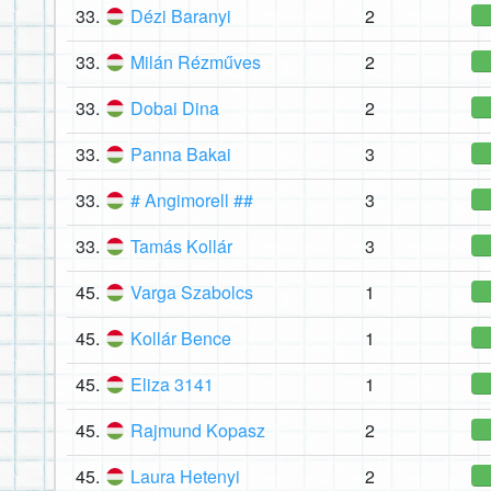
33.
Dézi Baranyi
2
33.
Milán Rézműves
2
33.
Dobai Dina
2
33.
Panna Bakai
3
33.
# Angimorell ##
3
33.
Tamás Kollár
3
45.
Varga Szabolcs
1
45.
Kollár Bence
1
45.
Eliza 3141
1
45.
Rajmund Kopasz
2
45.
Laura Hetenyi
2