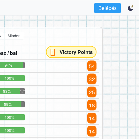
Belépés
v
Minden
Victory Points
sz / bal
54
94%
32
100%
25
83%
17%
18
89%
14
100%
14
100%