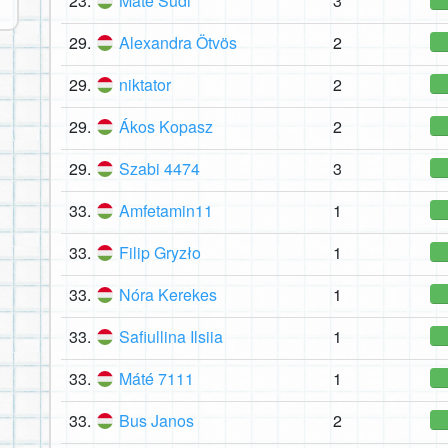
23.
Máté Südi
3
29.
Alexandra Ötvös
2
29.
niktator
2
29.
Ákos Kopasz
2
29.
Szabi 4474
3
33.
Amfetamin11
1
33.
Filip Gryzło
1
33.
Nóra Kerekes
1
33.
Safiullina Ilsiia
1
33.
Máté 7111
1
33.
Bus Janos
2