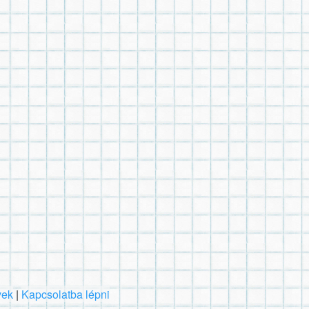
vek
|
Kapcsolatba lépni