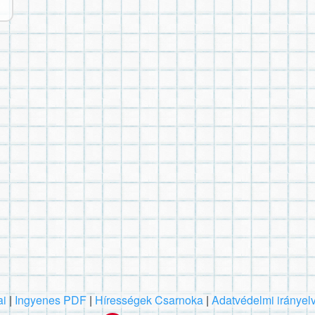
ai
|
Ingyenes PDF
|
Hírességek Csarnoka
|
Adatvédelmi irányel