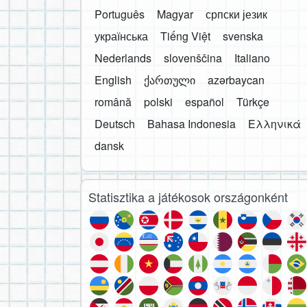
Português
Magyar
српски језик
українська
Tiếng Việt
svenska
Nederlands
slovenščina
Italiano
English
ქართული
azərbaycan
română
polski
español
Türkçe
Deutsch
Bahasa Indonesia
Ελληνικά
dansk
Statisztika a játékosok országonként