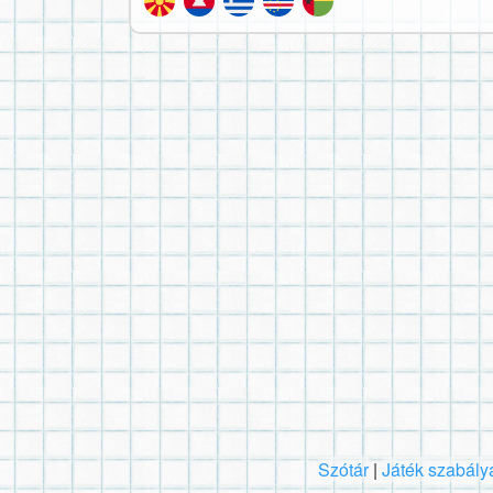
Szótár
|
Játék szabály