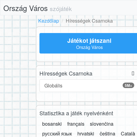
Ország Város
szójáték
Kezdőlap
Hírességek Csarnoka
Játékot játszani
Ország Város
Hírességek Csarnoka
Globális
5M+
Statisztika a játék nyelvénként
bosanski
français
slovenčina
русский язык
hrvatski
čeština
Català