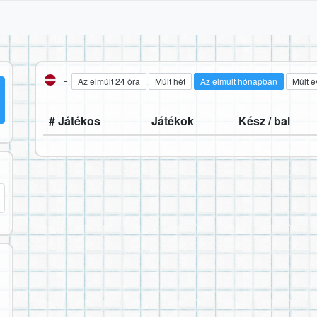
-
Az elmúlt 24 óra
Múlt hét
Az elmúlt hónapban
Múlt é
# Játékos
Játékok
Kész / bal