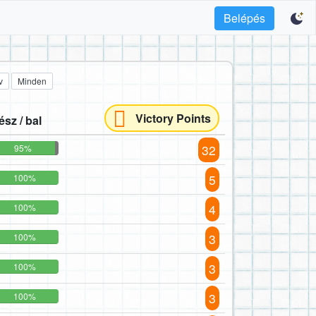
Belépés
v
Minden
Victory Points
ész / bal
32
95%
5
100%
4
100%
3
100%
3
100%
3
100%