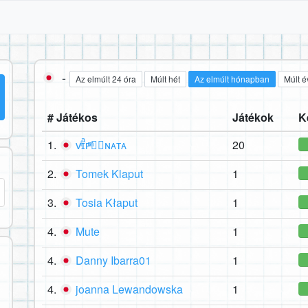
-
Az elmúlt 24 óra
Múlt hét
Az elmúlt hónapban
Múlt é
# Játékos
Játékok
K
1.
ᴠͥɪͣᴘͫ✮⃝ɴᴀᴛᴀ
20
2.
Tomek Klaput
1
3.
Tosia Kłaput
1
4.
Mute
1
4.
Danny Ibarra01
1
4.
joanna Lewandowska
1