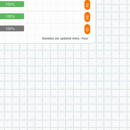
2
100%
2
100%
0
100%
Statistics are updated every ~hour