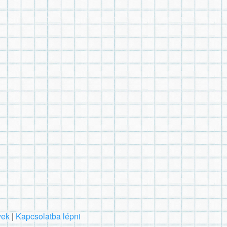
vek
|
Kapcsolatba lépni