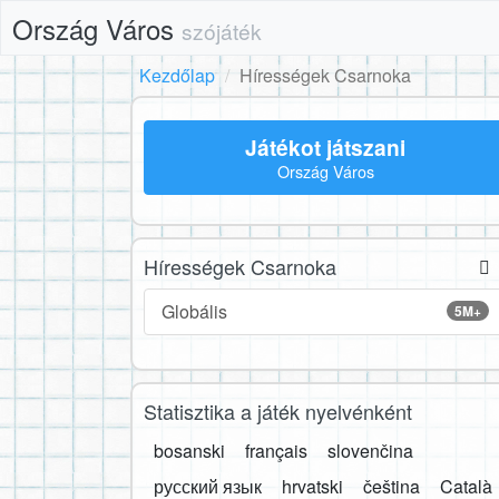
Ország Város
szójáték
Kezdőlap
Hírességek Csarnoka
Játékot játszani
Ország Város
Hírességek Csarnoka
Globális
5M+
Statisztika a játék nyelvénként
bosanski
français
slovenčina
русский язык
hrvatski
čeština
Català