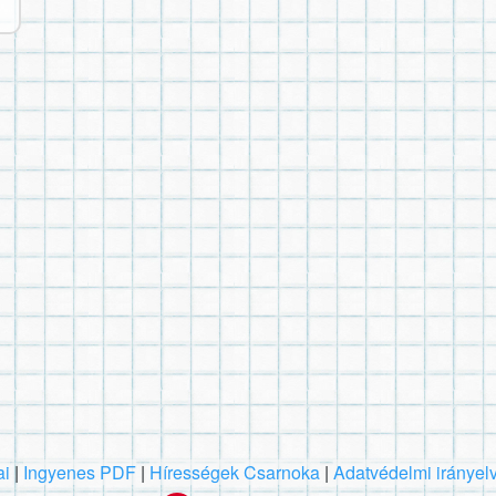
ai
|
Ingyenes PDF
|
Hírességek Csarnoka
|
Adatvédelmi irányel