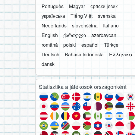
Português
Magyar
српски језик
українська
Tiếng Việt
svenska
Nederlands
slovenščina
Italiano
English
ქართული
azərbaycan
română
polski
español
Türkçe
Deutsch
Bahasa Indonesia
Ελληνικά
dansk
Statisztika a játékosok országonként