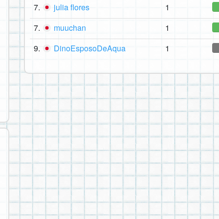
7.
julia flores
1
7.
muuchan
1
9.
DinoEsposoDeAqua
1