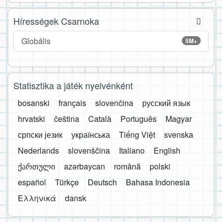
Hírességek Csarnoka
Globális
5M+
Statisztika a játék nyelvénként
bosanski
français
slovenčina
русский язык
hrvatski
čeština
Català
Português
Magyar
српски језик
українська
Tiếng Việt
svenska
Nederlands
slovenščina
Italiano
English
ქართული
azərbaycan
română
polski
español
Türkçe
Deutsch
Bahasa Indonesia
Ελληνικά
dansk