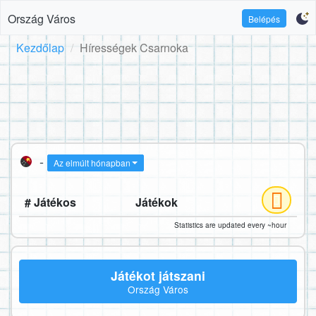
Ország Város
Belépés
Kezdőlap
Hírességek Csarnoka
-
Az elmúlt hónapban
# Játékos
Játékok
Statistics are updated every ~hour
Játékot játszani
Ország Város