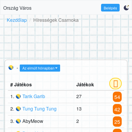
Ország Város
Belépés
Kezdőlap
Hírességek Csarnoka
-
Az elmúlt hónapban
# Játékos
Játékok
1.
Tarik Garib
27
54
2.
Tung Tung Tung
13
42
3.
AbyMeow
2
25