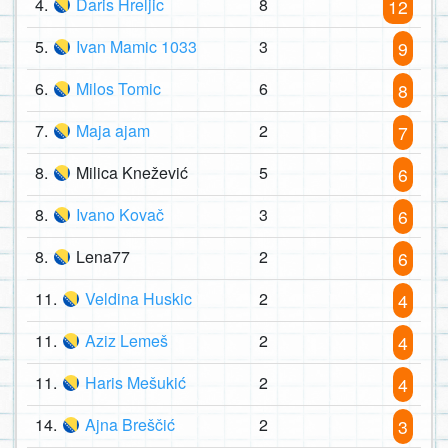
4.
Daris Hreljic
8
12
5.
Ivan Mamic 1033
3
9
6.
Milos Tomic
6
8
7.
Maja ajam
2
7
8.
Milica Knežević
5
6
8.
Ivano Kovač
3
6
8.
Lena77
2
6
11.
Veldina Huskic
2
4
11.
Aziz Lemeš
2
4
11.
Haris Mešukić
2
4
14.
Ajna Breščić
2
3