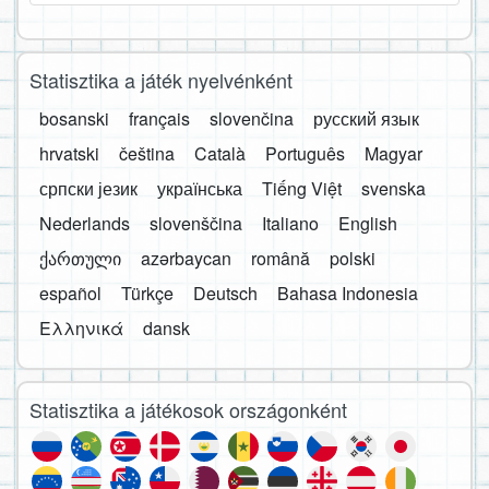
Statisztika a játék nyelvénként
bosanski
français
slovenčina
русский язык
hrvatski
čeština
Català
Português
Magyar
српски језик
українська
Tiếng Việt
svenska
Nederlands
slovenščina
Italiano
English
ქართული
azərbaycan
română
polski
español
Türkçe
Deutsch
Bahasa Indonesia
Ελληνικά
dansk
Statisztika a játékosok országonként