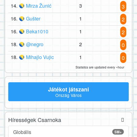
14.
Mirza Žunić
3
3
16.
Gušter
1
2
16.
Beka1010
1
2
18.
@negro
2
0
18.
Mihajlo Vujic
1
0
Statistics are updated every ~hour
Játékot játszani
Ország Város
Hírességek Csarnoka
Globális
5M+