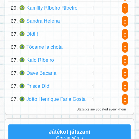
29.
Kamilly Ribeiro Ribeiro
1
1
37.
Sandra Helena
1
0
37.
Didii!
1
0
37.
Tócame la chota
1
0
37.
Kaio Ribeiro
1
0
37.
Dave Bacana
1
0
37.
Prisca Didi
1
0
37.
João Henrique Faria Costa
1
0
Statistics are updated every ~hour
Játékot játszani
Ország Város