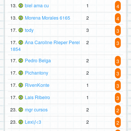
13.
biel ama cu
1
4
13.
Morena Morales 6165
2
4
17.
tody
3
3
17.
Ana Caroline Rieper Perei
2
3
1854
17.
Pedro Belga
2
3
17.
Pichantony
2
3
17.
RivenKonte
1
3
17.
Lais Ribeiro
1
3
23.
mgr cursos
2
2
23.
Lexi¡!<3
2
2