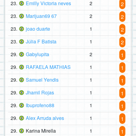
23.
Emilly Victoria neves
2
2
23.
Marijuan69 67
2
2
23.
joao duarte
1
2
23.
Júlia F Batista
1
2
29.
Gabylupita
2
1
29.
RAFAELA MATHIAS
1
1
29.
Samuel Yendis
1
1
29.
Jhamil Rojas
1
1
29.
Ibuprofeno88
1
1
29.
Alex Arruda alves
1
1
29.
Karina Mirella
1
1