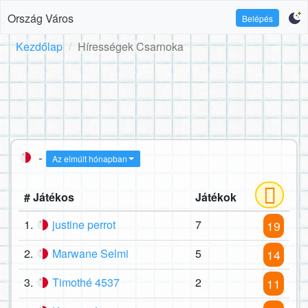
Ország Város
Belépés
Kezdőlap
Hírességek Csarnoka
-
Az elmúlt hónapban
# Játékos
Játékok
1.
justine perrot
7
19
2.
Marwane Selmi
5
14
3.
Timothé 4537
2
11