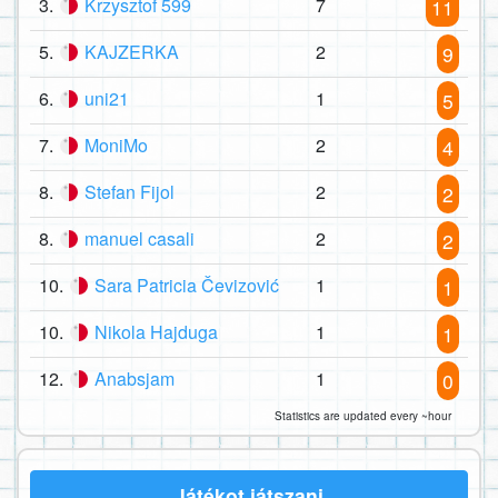
3.
Krzysztof 599
7
11
5.
KAJZERKA
2
9
6.
uni21
1
5
7.
MoniMo
2
4
8.
Stefan Fijol
2
2
8.
manuel casali
2
2
10.
Sara Patricia Čevizović
1
1
10.
Nikola Hajduga
1
1
12.
Anabsjam
1
0
Statistics are updated every ~hour
Játékot játszani