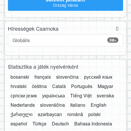
Ország Város
Hírességek Csarnoka
Globális
5M+
Statisztika a játék nyelvénként
bosanski
français
slovenčina
русский язык
hrvatski
čeština
Català
Português
Magyar
српски језик
українська
Tiếng Việt
svenska
Nederlands
slovenščina
Italiano
English
ქართული
azərbaycan
română
polski
español
Türkçe
Deutsch
Bahasa Indonesia