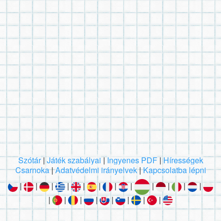
Szótár
|
Játék szabályai
|
Ingyenes PDF
|
Hírességek
Csarnoka
|
Adatvédelmi irányelvek
|
Kapcsolatba lépni
|
|
|
|
|
|
|
|
|
|
|
|
|
|
|
|
|
|
|
|