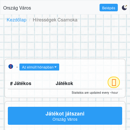
Ország Város
Belépés
Kezdőlap
Hírességek Csarnoka
-
Az elmúlt hónapban
# Játékos
Játékok
Statistics are updated every ~hour
Játékot játszani
Ország Város