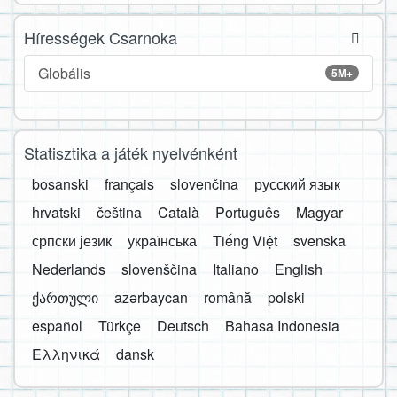
Hírességek Csarnoka
Globális
5M+
Statisztika a játék nyelvénként
bosanski
français
slovenčina
русский язык
hrvatski
čeština
Català
Português
Magyar
српски језик
українська
Tiếng Việt
svenska
Nederlands
slovenščina
Italiano
English
ქართული
azərbaycan
română
polski
español
Türkçe
Deutsch
Bahasa Indonesia
Ελληνικά
dansk