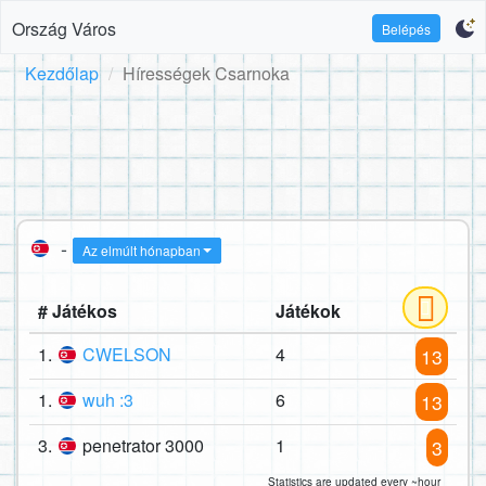
Ország Város
Belépés
Kezdőlap
Hírességek Csarnoka
-
Az elmúlt hónapban
# Játékos
Játékok
1.
CWELSON
4
13
1.
wuh :3
6
13
3.
penetrator 3000
1
3
Statistics are updated every ~hour