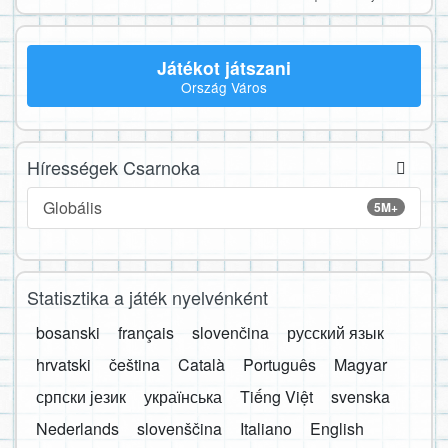
Játékot játszani
Ország Város
Hírességek Csarnoka
Globális
5M+
Statisztika a játék nyelvénként
bosanski
français
slovenčina
русский язык
hrvatski
čeština
Català
Português
Magyar
српски језик
українська
Tiếng Việt
svenska
Nederlands
slovenščina
Italiano
English