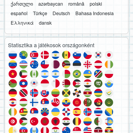
ქართული
azərbaycan
română
polski
español
Türkçe
Deutsch
Bahasa Indonesia
Ελληνικά
dansk
Statisztika a játékosok országonként