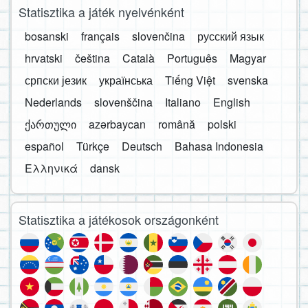
Statisztika a játék nyelvénként
bosanski
français
slovenčina
русский язык
hrvatski
čeština
Català
Português
Magyar
српски језик
українська
Tiếng Việt
svenska
Nederlands
slovenščina
Italiano
English
ქართული
azərbaycan
română
polski
español
Türkçe
Deutsch
Bahasa Indonesia
Ελληνικά
dansk
Statisztika a játékosok országonként