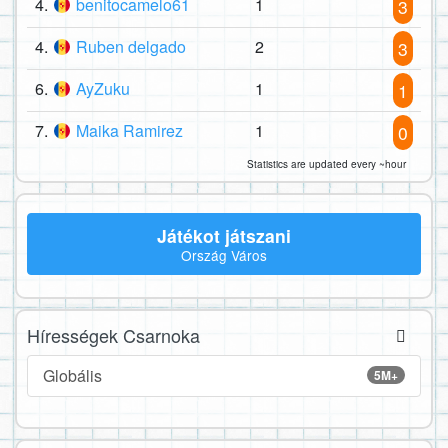
4.
benitocamelo61
1
3
4.
Ruben delgado
2
3
6.
AyZuku
1
1
7.
Maika Ramirez
1
0
Statistics are updated every ~hour
Játékot játszani
Ország Város
Hírességek Csarnoka
Globális
5M+