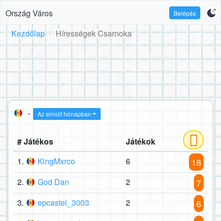
Ország Város
Belépés
Kezdőlap
Hírességek Csarnoka
-
Az elmúlt hónapban
# Játékos
Játékok
1.
KingMxrco
6
18
2.
God Dan
2
7
3.
epcastel_3003
2
6