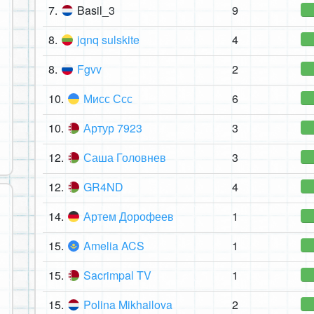
7.
Basil_3
9
8.
jqnq sulskite
4
8.
Fgvv
2
10.
Мисс Ссс
6
10.
Артур 7923
3
12.
Саша Головнев
3
12.
GR4ND
4
14.
Артем Дорофеев
1
15.
Amelia ACS
1
15.
Sacrimpal TV
1
15.
Polina Mikhailova
2