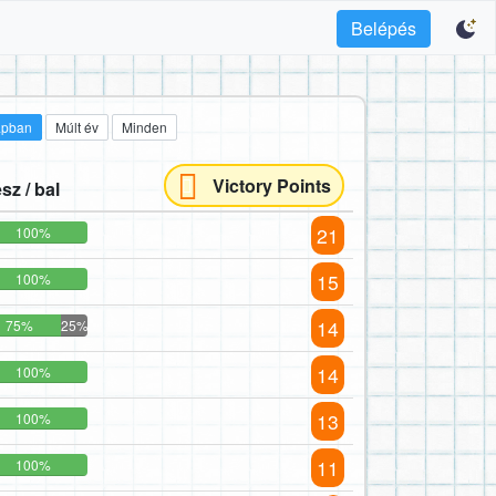
Belépés
apban
Múlt év
Minden
Victory Points
sz / bal
21
100%
15
100%
14
75%
25%
14
100%
13
100%
11
100%