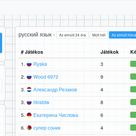
русский язык -
Az elmúlt 24 óra
Múlt hét
Az elmúlt hón
# Játékos
Játékok
Ké
1.
Ryska
3
2.
Wood 6972
9
3.
Александр Резаков
4
3.
likisbtw
8
5.
Екатерина Числова
6
6.
супер соник
4