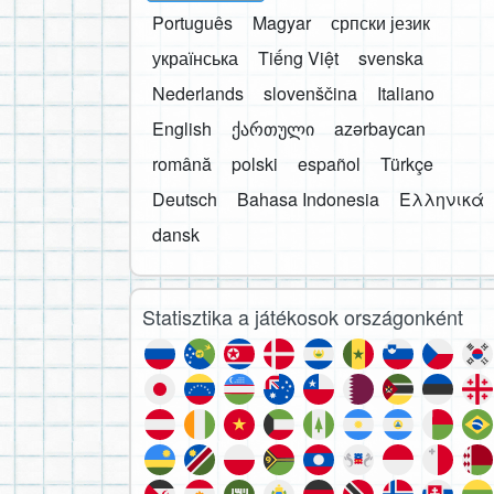
Português
Magyar
српски језик
українська
Tiếng Việt
svenska
Nederlands
slovenščina
Italiano
English
ქართული
azərbaycan
română
polski
español
Türkçe
Deutsch
Bahasa Indonesia
Ελληνικά
dansk
Statisztika a játékosok országonként