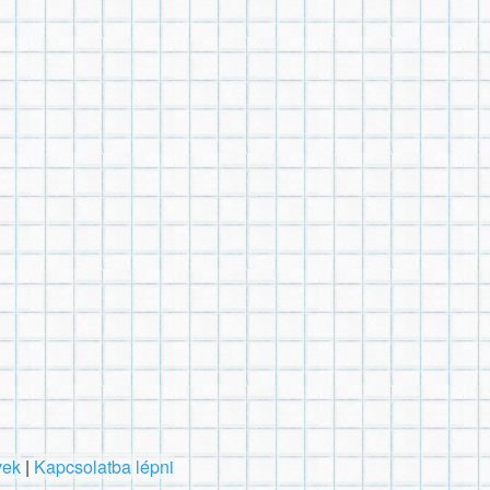
vek
|
Kapcsolatba lépni