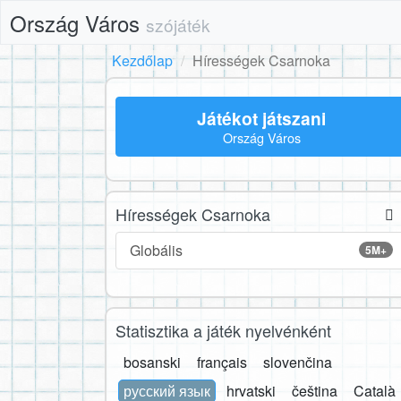
Ország Város
szójáték
Kezdőlap
Hírességek Csarnoka
Játékot játszani
Ország Város
Hírességek Csarnoka
Globális
5M+
Statisztika a játék nyelvénként
bosanski
français
slovenčina
русский язык
hrvatski
čeština
Català