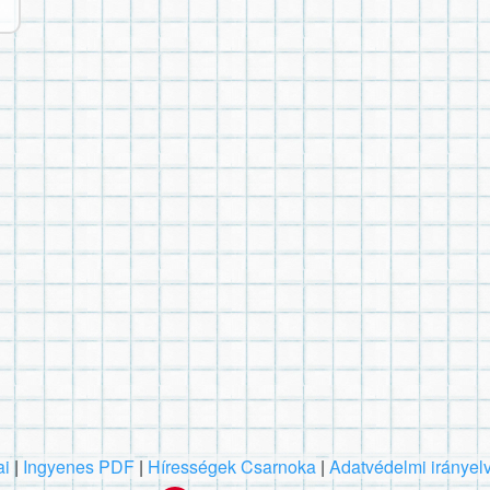
ai
|
Ingyenes PDF
|
Hírességek Csarnoka
|
Adatvédelmi irányel