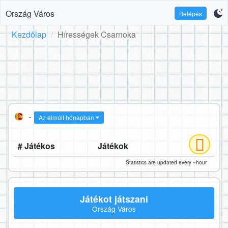
Ország Város
Belépés
Kezdőlap
Hírességek Csarnoka
-
Az elmúlt hónapban
# Játékos
Játékok
Statistics are updated every ~hour
Játékot játszani
Ország Város