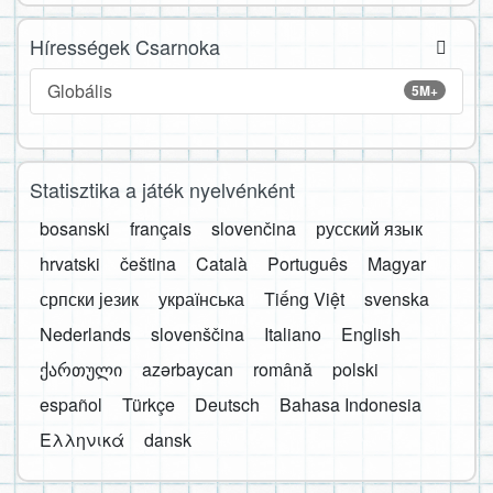
Hírességek Csarnoka
Globális
5M+
Statisztika a játék nyelvénként
bosanski
français
slovenčina
русский язык
hrvatski
čeština
Català
Português
Magyar
српски језик
українська
Tiếng Việt
svenska
Nederlands
slovenščina
Italiano
English
ქართული
azərbaycan
română
polski
español
Türkçe
Deutsch
Bahasa Indonesia
Ελληνικά
dansk