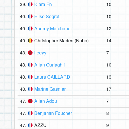
39.
Kiara Fn
10
40.
Elise Segret
10
40.
Audrey Marchand
12
40.
Christopher Mariën (Nobo)
14
43.
lieeyy
7
43.
Allan Ouriaghli
10
43.
Laura CAILLARD
13
43.
Marine Gasnier
17
47.
Allan Adou
7
47.
Benjamin Foucher
8
47.
AZZU
9