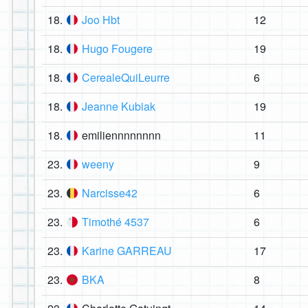
18.
Joo Hbt
12
18.
Hugo Fougere
19
18.
CerealeQuiLeurre
6
18.
Jeanne Kubiak
19
18.
emiliennnnnnnn
11
23.
weeny
9
23.
Narcisse42
6
23.
Timothé 4537
6
23.
Karine GARREAU
17
23.
BKA
8