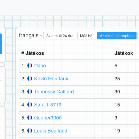
français -
Az elmúlt 24 óra
Múlt hét
Az elmúlt hónapban
# Játékos
Játékok
1.
ItsIno
5
2.
Kevin Heurtaux
25
3.
Tennessy Caillard
30
4.
Sara T 8719
15
5.
Gooner3000
9
6.
Louis Boulland
19