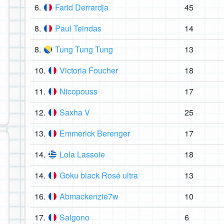
6.
Farid Derrardja
45
8.
Paul Teindas
14
8.
Tung Tung Tung
13
10.
Victoria Foucher
18
11.
Nicopouss
17
12.
Saxha V
25
13.
Emmerick Berenger
17
14.
Lola Lassoie
18
14.
Goku black Rosé ultra
13
16.
Abmackenzie7w
10
17.
Saigono
6