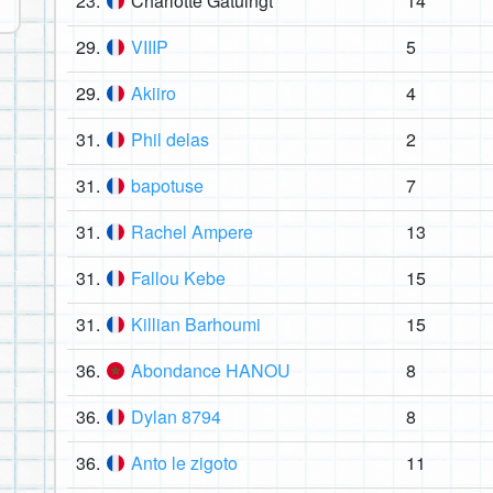
23.
Charlotte Gatuingt
14
29.
VIIIP
5
29.
Akiiro
4
31.
Phil delas
2
31.
bapotuse
7
31.
Rachel Ampere
13
31.
Fallou Kebe
15
31.
Killian Barhoumi
15
36.
Abondance HANOU
8
36.
Dylan 8794
8
36.
Anto le zigoto
11