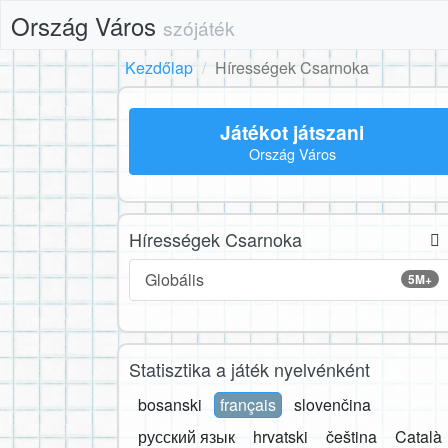
Ország Város
szójáték
Kezdőlap
Hírességek Csarnoka
Játékot játszani
Ország Város
Hírességek Csarnoka
Globális
5M+
Statisztika a játék nyelvénként
bosanski
français
slovenčina
русский язык
hrvatski
čeština
Català