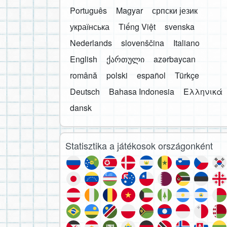
Português
Magyar
српски језик
українська
Tiếng Việt
svenska
Nederlands
slovenščina
Italiano
English
ქართული
azərbaycan
română
polski
español
Türkçe
Deutsch
Bahasa Indonesia
Ελληνικά
dansk
Statisztika a játékosok országonként