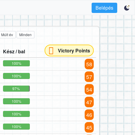
Belépés
Múlt év
Minden
Victory Points
Kész / bal
58
100%
57
100%
54
97%
47
100%
46
100%
45
100%