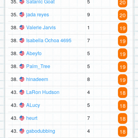
35.
Satanic Goat
5
20
35.
jada reyes
9
20
38.
Valerie Jarvis
1
19
38.
Isabella Ochoa 4695
7
19
38.
Abeyfo
5
19
38.
Palm_Tree
5
19
38.
hinadeem
8
19
43.
LaRon Hudson
4
18
43.
ALucy
5
18
43.
heurt
7
18
43.
gabodubbing
4
18