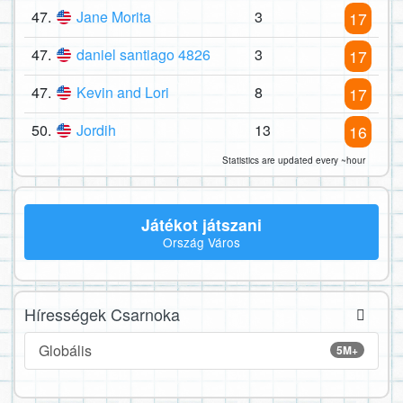
47.
Jane Morita
3
17
47.
daniel santiago 4826
3
17
47.
Kevin and Lori
8
17
50.
Jordih
13
16
Statistics are updated every ~hour
Játékot játszani
Ország Város
Hírességek Csarnoka
Globális
5M+