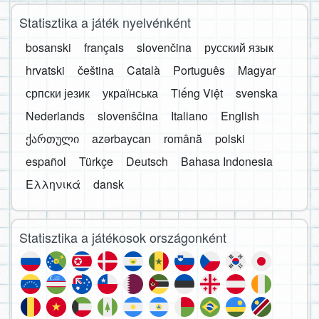
Statisztika a játék nyelvénként
bosanski
français
slovenčina
русский язык
hrvatski
čeština
Català
Português
Magyar
српски језик
українська
Tiếng Việt
svenska
Nederlands
slovenščina
Italiano
English
ქართული
azərbaycan
română
polski
español
Türkçe
Deutsch
Bahasa Indonesia
Ελληνικά
dansk
Statisztika a játékosok országonként