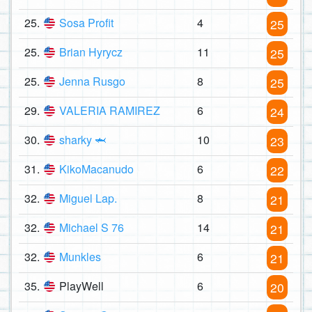
25.
Sosa Profit
4
25
25.
Brian Hyrycz
11
25
25.
Jenna Rusgo
8
25
29.
VALERIA RAMIREZ
6
24
30.
sharky 🦈
10
23
31.
KikoMacanudo
6
22
32.
Miguel Lap.
8
21
32.
Michael S 76
14
21
32.
Munkles
6
21
35.
PlayWell
6
20