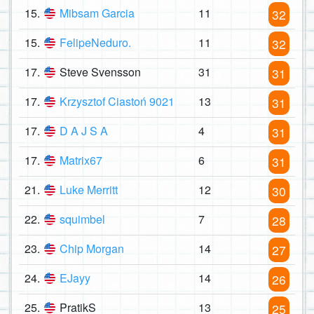
15.
Mibsam Garcia
11
32
15.
FelipeNeduro.
11
32
17.
Steve Svensson
31
31
17.
Krzysztof Ciastoń 9021
13
31
17.
D A J S A
4
31
17.
Matrix67
6
31
21.
Luke Merritt
12
30
22.
squimbel
7
28
23.
Chip Morgan
14
27
24.
EJayy
14
26
25.
PratikS
13
25