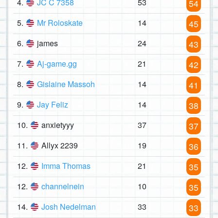
4.
JC C 7358
53
54
5.
Mr Roloskate
14
45
6.
james
24
43
7.
Aj-game.gg
21
42
8.
Gislaine Massoh
14
41
9.
Jay Feliz
14
38
10.
anxietyyy
37
37
11.
Allyx 2239
19
36
12.
Imma Thomas
21
35
12.
channelnein
10
35
14.
Josh Nedelman
33
33