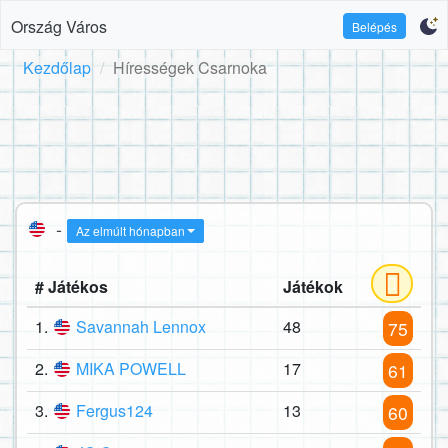
Ország Város
Belépés
Kezdőlap
Hírességek Csarnoka
-
Az elmúlt hónapban
# Játékos
Játékok
1.
Savannah Lennox
48
75
2.
MIKA POWELL
17
61
3.
Fergus124
13
60