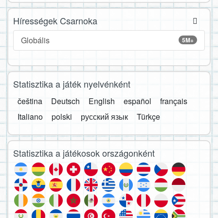
Hírességek Csarnoka
Globális
5M+
Statisztika a játék nyelvénként
čeština
Deutsch
English
español
français
Italiano
polski
русский язык
Türkçe
Statisztika a játékosok országonként