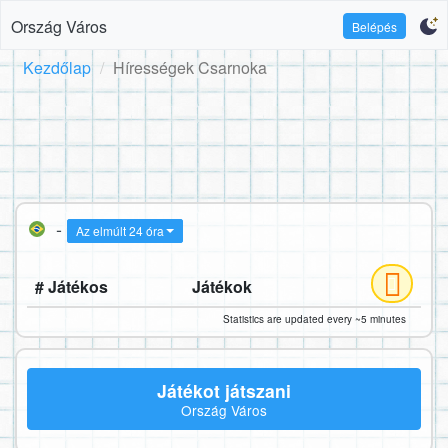
Ország Város
Belépés
Kezdőlap
Hírességek Csarnoka
-
Az elmúlt 24 óra
# Játékos
Játékok
Statistics are updated every ~5 minutes
Játékot játszani
Ország Város