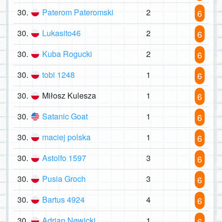
30.
Paterom Pateromski
2
6
30.
Lukasito46
2
6
30.
Kuba Rogucki
2
6
30.
tobi 1248
1
6
30.
Miłosz Kulesza
1
6
30.
Satanic Goat
1
6
30.
maciej polska
1
6
30.
Astolfo 1597
3
6
30.
Pusia Groch
3
6
30.
Bartus 4924
4
6
30.
Adrian Nøwicki
1
6