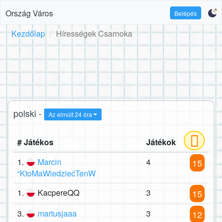
Ország Város
Belépés
Kezdőlap
Hírességek Csarnoka
polski -
Az elmúlt 24 óra
# Játékos
Játékok
1.
Marcin
4
15
“KtoMaWiedziećTenW
1.
KacpereQQ
3
15
3.
martusjaaa
3
12