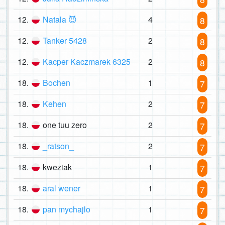
12.
Natala 😈
4
8
12.
Tanker 5428
2
8
12.
Kacper Kaczmarek 6325
2
8
18.
Bochen
1
7
18.
Kehen
2
7
18.
one tuu zero
2
7
18.
_ratson_
2
7
18.
kweziak
1
7
18.
aral wener
1
7
18.
pan mychajlo
1
7