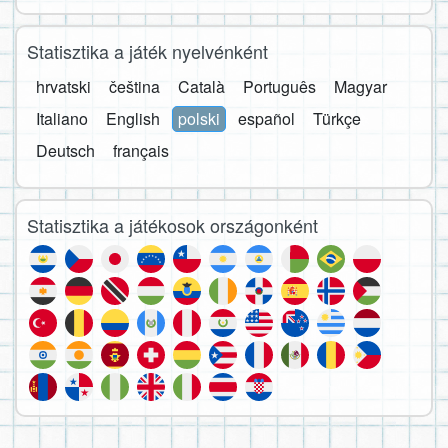
Statisztika a játék nyelvénként
hrvatski
čeština
Català
Português
Magyar
Italiano
English
polski
español
Türkçe
Deutsch
français
Statisztika a játékosok országonként