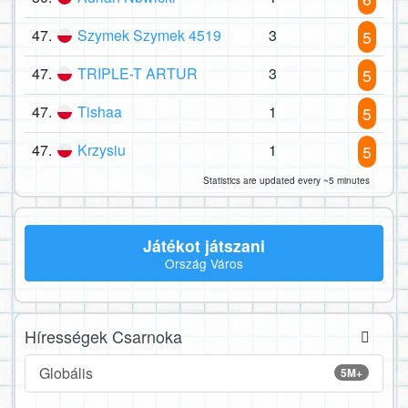
47.
Szymek Szymek 4519
3
5
47.
TRIPLE-T ARTUR
3
5
47.
Tishaa
1
5
47.
Krzysiu
1
5
Statistics are updated every ~5 minutes
Játékot játszani
Ország Város
Hírességek Csarnoka
Globális
5M+