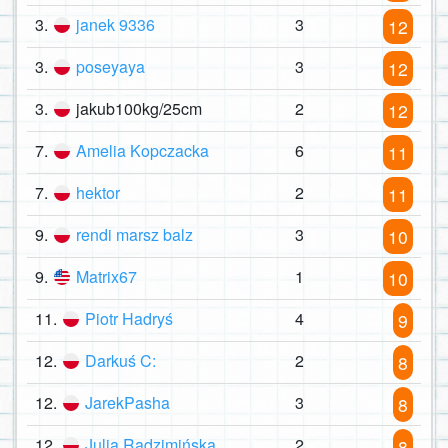
3.
janek 9336
3
12
3.
poseyaya
3
12
3.
jakub100kg/25cm
2
12
7.
Amelia Kopczacka
6
11
7.
hektor
2
11
9.
rendi marsz balz
3
10
9.
Matrix67
1
10
11.
Piotr Hadryś
4
9
12.
Darkuś C:
2
8
12.
JarekPasha
3
8
12.
Julia Radzimińska
2
8