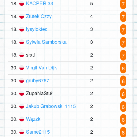
18.
KACPER 33
5
7
18.
Ziutek Ozzy
4
7
18.
lysylokiec
3
7
18.
Sylwia Samborska
3
7
18.
srxti
2
7
30.
Virgil Van Dijk
2
6
30.
gruby6767
2
6
30.
ZupaNaStuł
2
6
30.
Jakub Grabowski 1115
2
6
30.
Wązzki
2
6
30.
Same2115
2
6