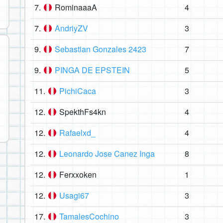
7.
RominaaaA
4
7.
AndriyZV
3
9.
Sebastian Gonzales 2423
7
9.
PINGA DE EPSTEIN
5
11.
PichiCaca
3
12.
SpekthFs4kn
4
12.
Rafaelxd_
4
12.
Leonardo Jose Canez Inga
8
12.
Ferxxoken
1
12.
Usagi67
3
17.
TamalesCochino
3