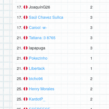
17.
JoaquínG26
2
17.
Saúl Chavez Sullca
3
17.
Carool -w-
3
21.
Tatiana :3 8765
3
21.
lapapuga
3
21.
Pokezinho
1
21.
Libertack
1
25.
bicho96
2
25.
Henry Morales
2
25.
KardotP_
2