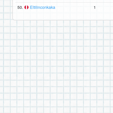
50.
Eltilinconkaka
1