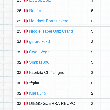
25.
ESEBEESE
1
25.
Reefre
5
25.
Hendrick Porras rivera
3
25.
Nicole Isabel Ortiz Grand
3
32.
gerard xdxd
2
32.
Owen Vega
2
32.
Simba1606
3
32.
Fabrizio Chirichigno
3
32.
怜jikii
2
32.
Kiara 5457
2
32.
DIEGO GUERRA REUPO
2