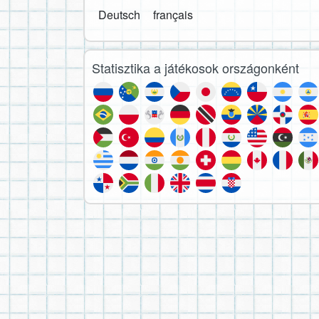
Deutsch
français
Statisztika a játékosok országonként