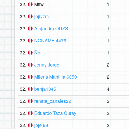
32.
Mttw
1
32.
jojivzm
1
32.
Alejandro ODZS
1
32.
NONAME 4476
1
32.
Ñofi .-.
1
32.
Jenny Jorge
2
32.
Milena Mantilla 6350
2
32.
benja1345
4
32.
renata_canales22
2
32.
Eduardo Taza Curay
2
32.
joje 99
2