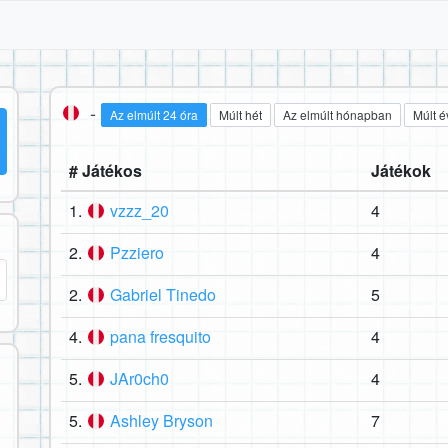
-
Az elmúlt 24 óra
Múlt hét
Az elmúlt hónapban
Múlt é
# Játékos
Játékok
1.
vzzz_20
4
2.
Pzziero
4
2.
Gabriel Tinedo
5
4.
pana fresquito
4
5.
JAr0ch0
4
5.
Ashley Bryson
7