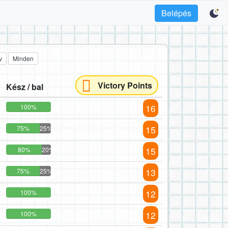
Belépés
v
Minden
Victory Points
Kész / bal
16
100%
15
75%
25%
15
80%
20%
13
75%
25%
12
100%
12
100%