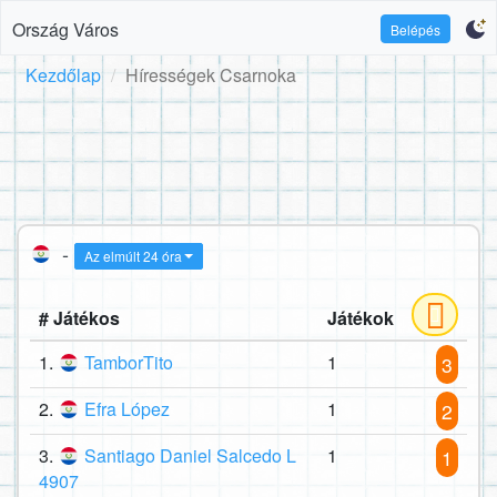
Ország Város
Belépés
Kezdőlap
Hírességek Csarnoka
-
Az elmúlt 24 óra
# Játékos
Játékok
1.
TamborTito
1
3
2.
Efra López
1
2
3.
Santiago Daniel Salcedo L
1
1
4907