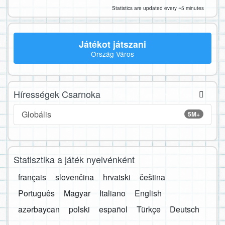
Statistics are updated every ~5 minutes
Játékot játszani
Ország Város
Hírességek Csarnoka
Globális
5M+
Statisztika a játék nyelvénként
français
slovenčina
hrvatski
čeština
Português
Magyar
Italiano
English
azərbaycan
polski
español
Türkçe
Deutsch