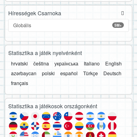
Hírességek Csarnoka
Globális
5M+
Statisztika a játék nyelvénként
hrvatski
čeština
українська
Italiano
English
azərbaycan
polski
español
Türkçe
Deutsch
français
Statisztika a játékosok országonként