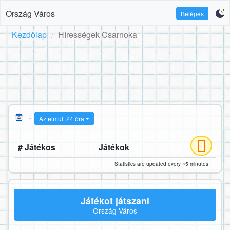
Ország Város
Belépés
Kezdőlap
Hírességek Csarnoka
-
Az elmúlt 24 óra
# Játékos
Játékok
Statistics are updated every ~5 minutes
Játékot játszani
Ország Város