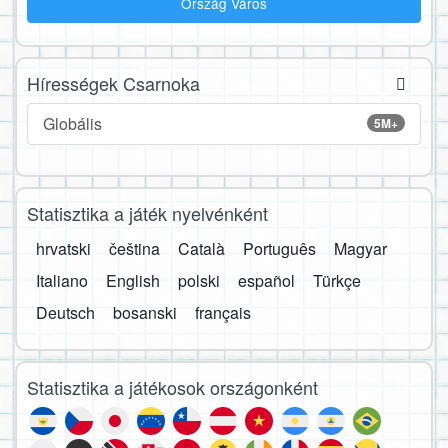
Ország Város
Hírességek Csarnoka
Globális
5M+
Statisztika a játék nyelvénként
hrvatski
čeština
Català
Português
Magyar
Italiano
English
polski
español
Türkçe
Deutsch
bosanski
français
Statisztika a játékosok országonként