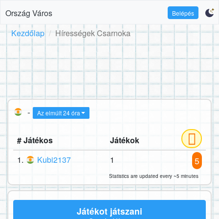
Ország Város
Belépés
Kezdőlap
Hírességek Csarnoka
-
Az elmúlt 24 óra
# Játékos
Játékok
1.
Kubi2137
1
5
Statistics are updated every ~5 minutes
Játékot játszani