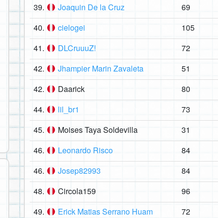
39.
Joaquin De la Cruz
69
40.
cielogei
105
41.
DLCruuuZ!
72
42.
Jhampier Marin Zavaleta
51
42.
Daarick
80
44.
lil_br1
73
45.
Moises Taya Soldevilla
31
46.
Leonardo Risco
84
46.
Josep82993
84
48.
Circola159
96
49.
Erick Matias Serrano Huam
72