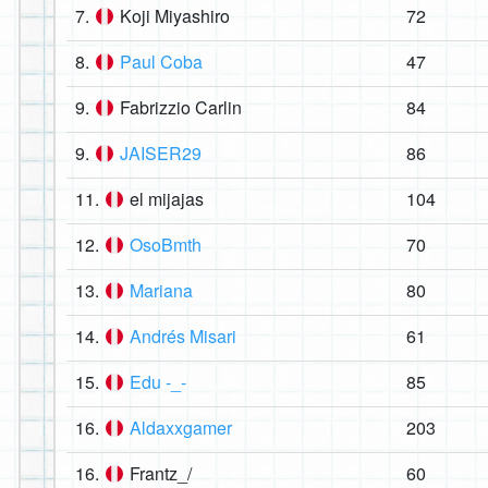
7.
Koji Miyashiro
72
8.
Paul Coba
47
9.
Fabrizzio Carlin
84
9.
JAISER29
86
11.
el mijajas
104
12.
OsoBmth
70
13.
Mariana
80
14.
Andrés Misari
61
15.
Edu -_-
85
16.
Aldaxxgamer
203
16.
Frantz_/
60