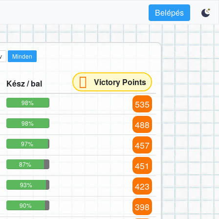
Belépés
v
Minden
Victory Points
Kész / bal
535
98%
488
98%
457
97%
451
87%
423
93%
398
90%