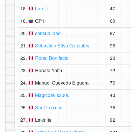
18.
hae -1
47
18.
GP11
60
20.
sensualidad
87
21.
Sebastian Silva Gonzales
96
22.
Ronal Bonifacio
20
23.
Renato Yalta
72
24.
Manuel Quevedo Elguera
76
25.
Magicdavis2000
40
25.
SauLin p ctmr
75
27.
Lekinite
82