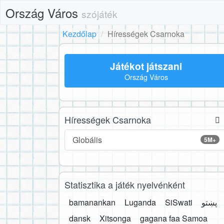
Ország Város
szójáték
Kezdőlap
Hírességek Csarnoka
Játékot játszani
Ország Város
Hírességek Csarnoka
Globális
5M+
Statisztika a játék nyelvénként
bamanankan
Luganda
SiSwati
پښتو
dansk
Xitsonga
gagana faa Samoa