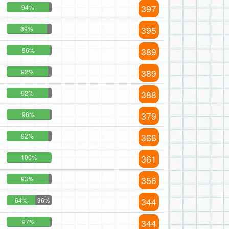
397
94%
395
89%
389
96%
389
92%
388
92%
379
96%
366
92%
361
100%
356
93%
344
64%
36%
344
97%