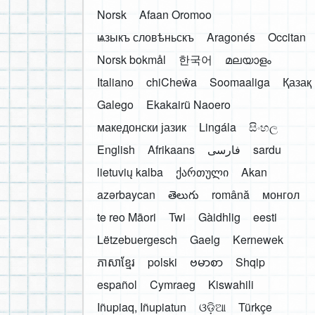
Norsk
Afaan Oromoo
ѩзыкъ словѣньскъ
Aragonés
Occitan
Norsk bokmål
한국어
മലയാളം
Italiano
chiCheŵa
Soomaaliga
Қазақ
Galego
Ekakairũ Naoero
македонски јазик
Lingála
සිංහල
English
Afrikaans
فارسی
sardu
lietuvių kalba
ქართული
Akan
azərbaycan
తెలుగు
română
монгол
te reo Māori
Twi
Gàidhlig
eesti
Lëtzebuergesch
Gaelg
Kernewek
ភាសាខ្មែរ
polski
ဗမာစာ
Shqip
español
Cymraeg
Kiswahili
Iñupiaq, Iñupiatun
ଓଡ଼ିଆ
Türkçe