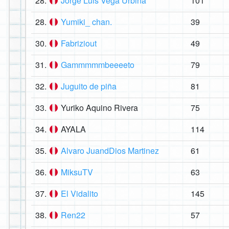
28.
Jorge Luis Vega Urbina
101
28.
Yumiki_ chan.
39
30.
Fabriziout
49
31.
Gammmmmbeeeeto
79
32.
Juguito de piña
81
33.
Yuriko Aquino Rivera
75
34.
AYALA
114
35.
Alvaro JuandDios Martinez
61
36.
MiksuTV
63
37.
El Vidalito
145
38.
Ren22
57