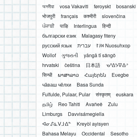
অসমীয়া
vosa Vakaviti
føroyskt
bosanski
भोजपुरी
français
कश्मीरी
slovenčina
ਪੰਜਾਬੀ
पाऴि
Interlingua
हिन्दी
български език
Malagasy fiteny
русский язык
עברית
ꆈꌠ꒿ Nuosuhxop
Wollof
ગુજરાતી
yângâ tî sängö
hrvatski
čeština
日本語
ᓀᐦᐃᔭᐍᐏᐣ
सिन्धी
ພາສາລາວ
Հայերեն
Eʋegbe
чӑваш чӗлхи
Basa Sunda
Fulfulde, Pulaar, Pular
संस्कृतम्
euskara
தமிழ்
Reo Tahiti
Avañeẽ
Zulu
Limburgs
Davvisámegiella
ᐊᓂᔑᓈᐯᒧᐎᓐ
Kreyòl ayisyen
Bahasa Melayu
Occidental
Sesotho