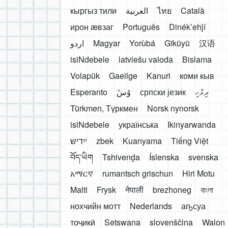
кыргыз тили
العربية
ไทย
Català
ирон æвзаг
Português
Dinékʼehǰí
اردو
Magyar
Yorùbá
Gĩkũyũ
汉语
isiNdebele
latviešu valoda
Bislama
Volapük
Gaeilge
Kanuri
коми кыв
Esperanto
َوُسَ
српски језик
ދިވެހި
Türkmen, Түркмен
Norsk nynorsk
isiNdebele
українська
Ikinyarwanda
ייִדיש
zbek
Kuanyama
Tiếng Việt
བོད་ཡིག
Tshivenḓa
Íslenska
svenska
አማርኛ
rumantsch grischun
Hiri Motu
Malti
Frysk
नेपाली
brezhoneg
বাংলা
нохчийн мотт
Nederlands
аҧсуа
тоҷикӣ
Setswana
slovenščina
Walon