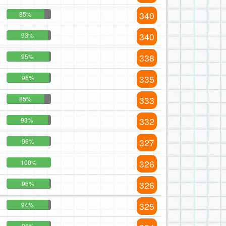
340
85%
340
93%
338
95%
335
96%
333
85%
332
93%
327
96%
326
100%
326
96%
325
94%
96%