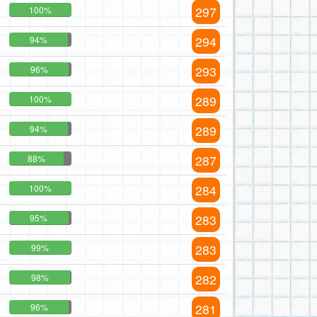
297
100%
294
94%
293
96%
289
100%
289
94%
287
88%
284
100%
283
95%
283
99%
282
98%
281
96%