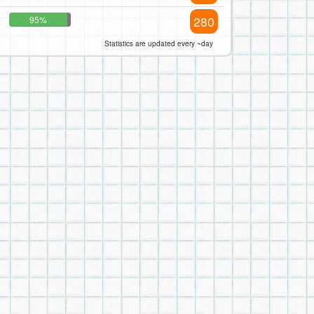
280
95%
Statistics are updated every ~day