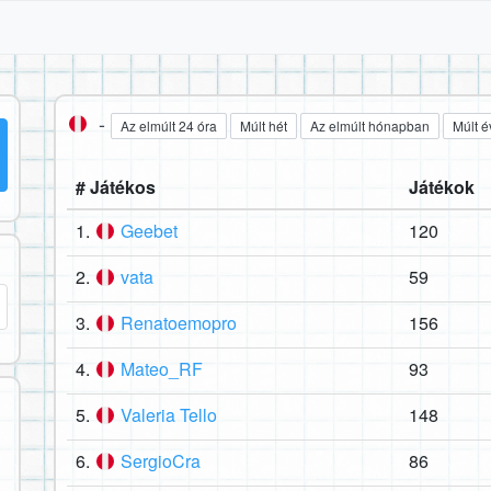
-
Az elmúlt 24 óra
Múlt hét
Az elmúlt hónapban
Múlt é
# Játékos
Játékok
1.
Geebet
120
2.
vata
59
3.
Renatoemopro
156
4.
Mateo_RF
93
5.
Valeria Tello
148
6.
SergioCra
86