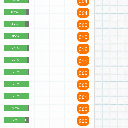
324
324
87%
320
86%
319
95%
312
91%
311
92%
309
98%
303
98%
301
98%
300
97%
299
82%
18%