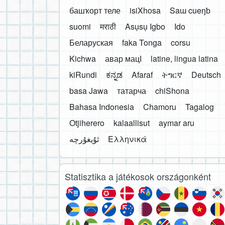
башҡорт теле
isiXhosa
Saɯ cueŋƅ
suomi
मराठी
Asụsụ Igbo
Ido
Беларуская
faka Tonga
corsu
Kichwa
авар мацӀ
latine, lingua latina
kiRundi
ಕನ್ನಡ
Afaraf
ትግርኛ
Deutsch
basa Jawa
татарча
chiShona
Bahasa Indonesia
Chamoru
Tagalog
Otjiherero
kalaallisut
aymar aru
Ελληνικά
Statisztika a játékosok országonként