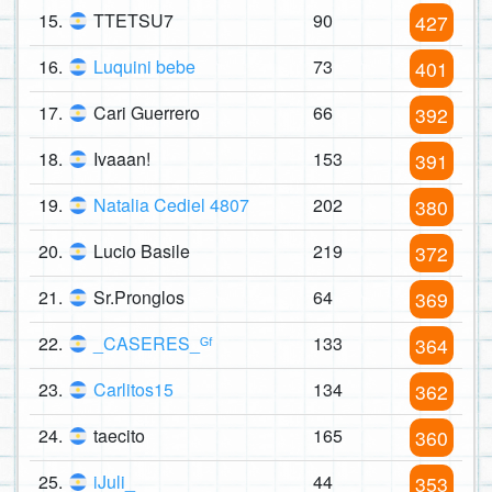
15.
TTETSU7
90
427
16.
Luquini bebe
73
401
17.
Cari Guerrero
66
392
18.
Ivaaan!
153
391
19.
Natalia Cediel 4807
202
380
20.
Lucio Basile
219
372
21.
Sr.Pronglos
64
369
22.
_CASERES_ᴳᶠ
133
364
23.
Carlitos15
134
362
24.
taecito
165
360
25.
iJuli_
44
353