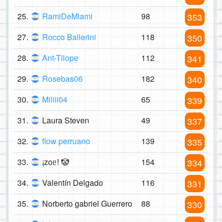
25.
RamiDeMiami
98
353
27.
Rocco Ballerini
118
350
28.
Ant-Tilope
112
341
29.
Rosebas06
182
340
30.
Miliii04
65
339
31.
Laura Steven
49
337
32.
flow perruano
139
335
33.
¡zoᥱ! 🤡
154
334
34.
Valentín Delgado
116
331
35.
Norberto gabriel Guerrero
88
330