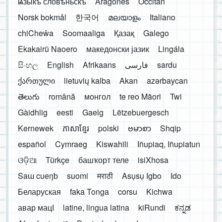
ѩзыкъ словѣньскъ
Aragonés
Occitan
Norsk bokmål
한국어
മലയാളം
Italiano
chiCheŵa
Soomaaliga
Қазақ
Galego
Ekakairũ Naoero
македонски јазик
Lingála
සිංහල
English
Afrikaans
فارسی
sardu
ქართული
lietuvių kalba
Akan
azərbaycan
తెలుగు
română
монгол
te reo Māori
Twi
Gàidhlig
eesti
Gaelg
Lëtzebuergesch
Kernewek
ភាសាខ្មែរ
polski
ဗမာစာ
Shqip
español
Cymraeg
Kiswahili
Iñupiaq, Iñupiatun
ଓଡ଼ିଆ
Türkçe
башҡорт теле
isiXhosa
Saɯ cueŋƅ
suomi
मराठी
Asụsụ Igbo
Ido
Беларуская
faka Tonga
corsu
Kichwa
авар мацӀ
latine, lingua latina
kiRundi
ಕನ್ನಡ