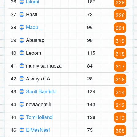
36.
lalumi
187
329
37.
Rasti
73
326
38.
Maqui_
96
321
39.
Abusrap
98
319
40.
Leoom
115
318
41.
mumy sanhueza
84
317
42.
Always CA
28
316
43.
Santi Banfield
124
314
44.
noviademili
143
313
44.
TomHolland
128
313
46.
ElMasNasi
75
308