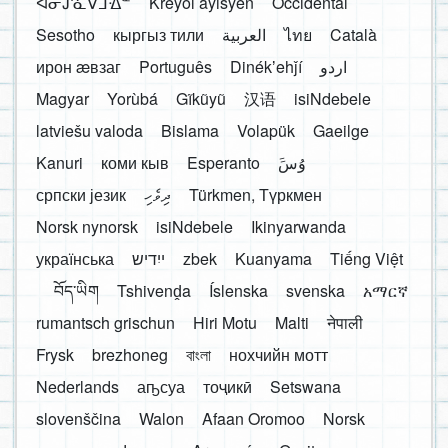
ᐊᓂᔑᓈᐯᒧᐎᓐ
Kreyòl ayisyen
Occidental
Sesotho
кыргыз тили
العربية
ไทย
Català
ирон æвзаг
Português
Dinékʼehǰí
اردو
Magyar
Yorùbá
Gĩkũyũ
汉语
isiNdebele
latviešu valoda
Bislama
Volapük
Gaeilge
Kanuri
коми кыв
Esperanto
َوُسَ
српски језик
ދިވެހި
Türkmen, Түркмен
Norsk nynorsk
isiNdebele
Ikinyarwanda
українська
ייִדיש
zbek
Kuanyama
Tiếng Việt
བོད་ཡིག
Tshivenḓa
Íslenska
svenska
አማርኛ
rumantsch grischun
Hiri Motu
Malti
नेपाली
Frysk
brezhoneg
বাংলা
нохчийн мотт
Nederlands
аҧсуа
тоҷикӣ
Setswana
slovenščina
Walon
Afaan Oromoo
Norsk