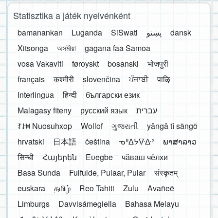
Statisztika a játék nyelvénként
bamanankan
Luganda
SiSwati
پښتو
dansk
Xitsonga
অসমীয়া
gagana faa Samoa
vosa Vakaviti
føroyskt
bosanski
भोजपुरी
français
कश्मीरी
slovenčina
ਪੰਜਾਬੀ
पाऴि
Interlingua
हिन्दी
български език
Malagasy fiteny
русский язык
עברית
ꆈꌠ꒿ Nuosuhxop
Wollof
ગુજરાતી
yângâ tî sängö
hrvatski
日本語
čeština
ᓀᐦᐃᔭᐍᐏᐣ
ພາສາລາວ
सिन्धी
Հայերեն
Eʋegbe
чӑваш чӗлхи
Basa Sunda
Fulfulde, Pulaar, Pular
संस्कृतम्
euskara
தமிழ்
Reo Tahiti
Zulu
Avañeẽ
Limburgs
Davvisámegiella
Bahasa Melayu