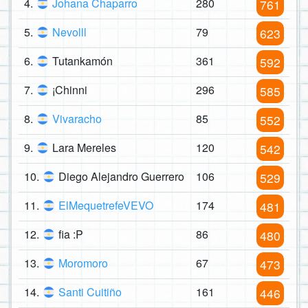
4.
Johana Chaparro
280
761
5.
Nevolll
79
623
6.
Tutankamón
361
592
7.
¡Chinni
296
585
8.
Vivaracho
85
552
9.
Lara Mereles
120
542
10.
Diego Alejandro Guerrero
106
529
11.
ElMequetrefeVEVO
174
481
12.
fia :P
86
480
13.
Moromoro
67
473
14.
Santi Cuitiño
161
446