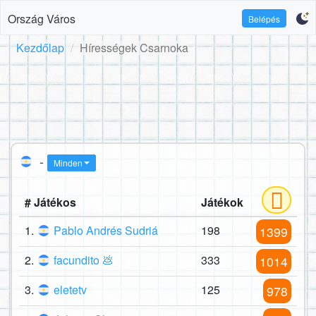
Ország Város
Belépés
Kezdőlap
Hírességek Csarnoka
-
Minden
# Játékos
Játékok
1.
Pablo Andrés Sudriá
198
1399
2.
facundito 💩
333
1014
3.
eletetv
125
978