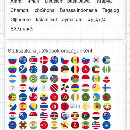
Afaraf
ትግርኛ
Deutsch
basa Jawa
татарча
Chamoru
chiShona
Bahasa Indonesia
Tagalog
Otjiherero
kalaallisut
aymar aru
Ελληνικά
Statisztika a játékosok országonként