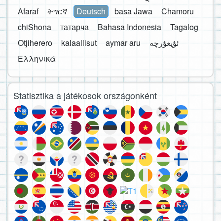
Afaraf
ትግርኛ
Deutsch
basa Jawa
Chamoru
chiShona
татарча
Bahasa Indonesia
Tagalog
Otjiherero
kalaallisut
aymar aru
Ελληνικά
Statisztika a játékosok országonként