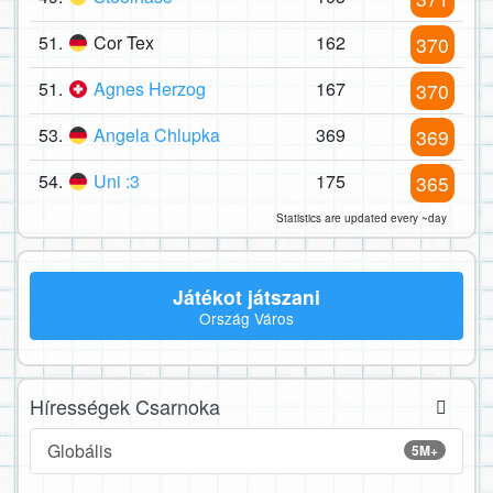
51.
Cor Tex
162
370
51.
Agnes Herzog
167
370
53.
Angela Chlupka
369
369
54.
Uni :3
175
365
Statistics are updated every ~day
Játékot játszani
Ország Város
Hírességek Csarnoka
Globális
5M+