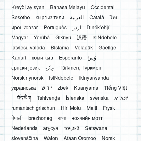
Kreyòl ayisyen
Bahasa Melayu
Occidental
Sesotho
кыргыз тили
العربية
Català
ไทย
ирон æвзаг
Português
اردو
Dinékʼehǰí
Magyar
Yorùbá
Gĩkũyũ
汉语
isiNdebele
latviešu valoda
Bislama
Volapük
Gaeilge
Kanuri
коми кыв
Esperanto
َوُسَ
српски језик
ދިވެހި
Türkmen, Түркмен
Norsk nynorsk
isiNdebele
Ikinyarwanda
українська
ייִדיש
zbek
Kuanyama
Tiếng Việt
བོད་ཡིག
Tshivenḓa
Íslenska
svenska
አማርኛ
rumantsch grischun
Hiri Motu
Malti
Frysk
नेपाली
brezhoneg
বাংলা
нохчийн мотт
Nederlands
аҧсуа
тоҷикӣ
Setswana
slovenščina
Walon
Afaan Oromoo
Norsk