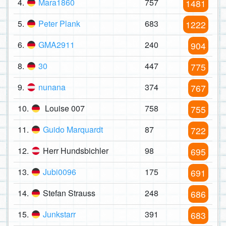
4.
Mara1860
757
1481
5.
Peter Plank
683
1222
6.
GMA2911
240
904
8.
30
447
775
9.
nunana
374
767
10.
Louise 007
758
755
11.
Guido Marquardt
87
722
12.
Herr Hundsbichler
98
695
13.
Jubi0096
175
691
14.
Stefan Strauss
248
686
15.
Junkstarr
391
683