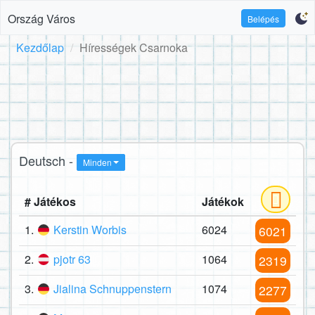
Ország Város
Belépés
Kezdőlap
Hírességek Csarnoka
Deutsch -
Minden
# Játékos
Játékok
1.
Kerstin Worbis
6024
6021
2.
pjotr 63
1064
2319
3.
Jialina Schnuppenstern
1074
2277