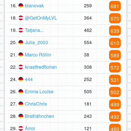
16.
blanovak
259
681
18.
@GetOnMyLVL
364
670
19.
Tatjana...
462
639
20.
Julia_2003
554
610
21.
Marco Röllin
38
589
22.
knastfredflorian
308
572
24.
444
252
531
26.
Emma Louise
505
502
27.
ChrisChris
181
499
28.
Brathähnchen
243
492
29.
Ärror
121
489