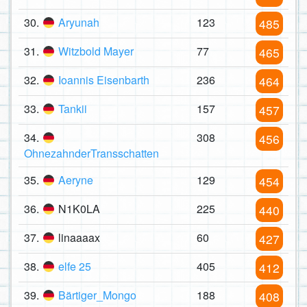
30.
Aryunah
123
485
31.
Witzbold Mayer
77
465
32.
Ioannis Eisenbarth
236
464
33.
Tankii
157
457
34.
308
456
OhnezahnderTransschatten
35.
Aeryne
129
454
36.
N1K0LA
225
440
37.
linaaaax
60
427
38.
elfe 25
405
412
39.
Bärtiger_Mongo
188
408