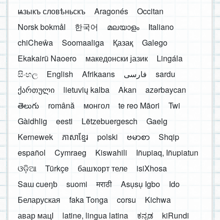
ѩзыкъ словѣньскъ
Aragonés
Occitan
Norsk bokmål
한국어
മലയാളം
Italiano
chiCheŵa
Soomaaliga
Қазақ
Galego
Ekakairũ Naoero
македонски јазик
Lingála
සිංහල
English
Afrikaans
فارسی
sardu
ქართული
lietuvių kalba
Akan
azərbaycan
తెలుగు
română
монгол
te reo Māori
Twi
Gàidhlig
eesti
Lëtzebuergesch
Gaelg
Kernewek
ភាសាខ្មែរ
polski
ဗမာစာ
Shqip
español
Cymraeg
Kiswahili
Iñupiaq, Iñupiatun
ଓଡ଼ିଆ
Türkçe
башҡорт теле
isiXhosa
Saɯ cueŋƅ
suomi
मराठी
Asụsụ Igbo
Ido
Беларуская
faka Tonga
corsu
Kichwa
авар мацӀ
latine, lingua latina
ಕನ್ನಡ
kiRundi