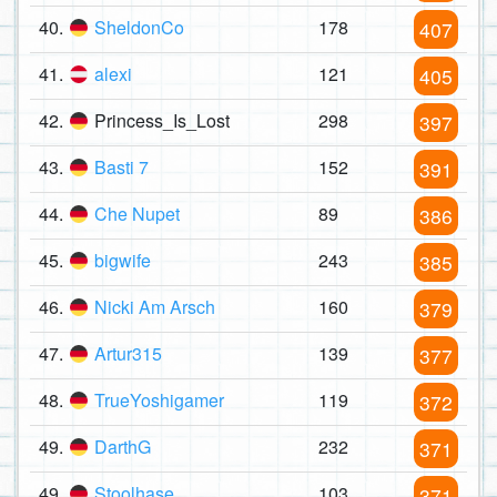
40.
SheldonCo
178
407
41.
alexi
121
405
42.
Princess_Is_Lost
298
397
43.
Basti 7
152
391
44.
Che Nupet
89
386
45.
bigwife
243
385
46.
Nicki Am Arsch
160
379
47.
Artur315
139
377
48.
TrueYoshigamer
119
372
49.
DarthG
232
371
49.
Stoolhase
103
371