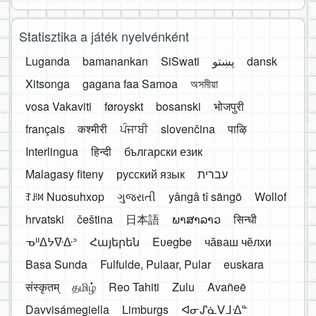
Statisztika a játék nyelvénként
Luganda
bamanankan
SiSwati
پښتو
dansk
Xitsonga
gagana faa Samoa
অসমীয়া
vosa Vakaviti
føroyskt
bosanski
भोजपुरी
français
कश्मीरी
ਪੰਜਾਬੀ
slovenčina
पाऴि
Interlingua
हिन्दी
български език
Malagasy fiteny
русский язык
עברית
ꆈꌠ꒿ Nuosuhxop
ગુજરાતી
yângâ tî sängö
Wollof
hrvatski
čeština
日本語
ພາສາລາວ
सिन्धी
ᓀᐦᐃᔭᐍᐏᐣ
Հայերեն
Eʋegbe
чӑваш чӗлхи
Basa Sunda
Fulfulde, Pulaar, Pular
euskara
संस्कृतम्
தமிழ்
Reo Tahiti
Zulu
Avañeẽ
Davvisámegiella
Limburgs
ᐊᓂᔑᓈᐯᒧᐎᓐ