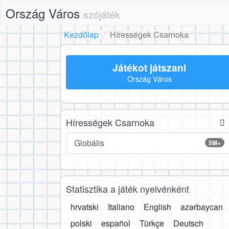
Ország Város
szójáték
Kezdőlap
Hírességek Csarnoka
Játékot játszani
Ország Város
Hírességek Csarnoka
Globális
5M+
Statisztika a játék nyelvénként
hrvatski
Italiano
English
azərbaycan
polski
español
Türkçe
Deutsch