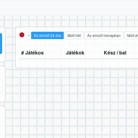
-
Az elmúlt 24 óra
Múlt hét
Az elmúlt hónapban
Múlt é
# Játékos
Játékok
Kész / bal