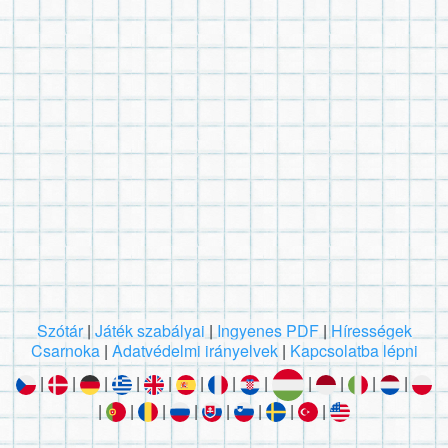
Szótár
|
Játék szabályai
|
Ingyenes PDF
|
Hírességek
Csarnoka
|
Adatvédelmi irányelvek
|
Kapcsolatba lépni
|
|
|
|
|
|
|
|
|
|
|
|
|
|
|
|
|
|
|
|