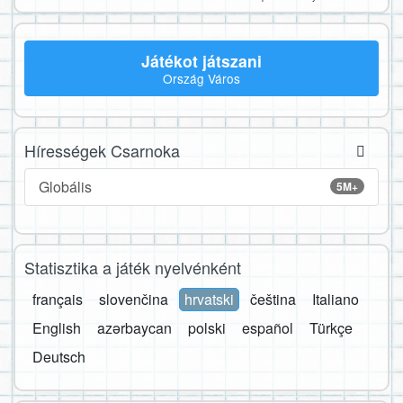
Játékot játszani
Ország Város
Hírességek Csarnoka
Globális
5M+
Statisztika a játék nyelvénként
français
slovenčina
hrvatski
čeština
Italiano
English
azərbaycan
polski
español
Türkçe
Deutsch