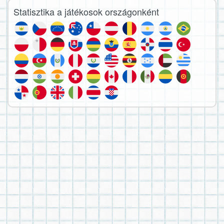
Statisztika a játékosok országonként