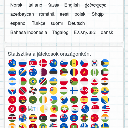
Norsk
Italiano
Қазақ
English
ქართული
azərbaycan
română
eesti
polski
Shqip
español
Türkçe
suomi
Deutsch
Bahasa Indonesia
Tagalog
Ελληνικά
dansk
Statisztika a játékosok országonként