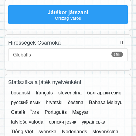
Játékot játszani
Ország Város
Hírességek Csarnoka
Globális
5M+
Statisztika a játék nyelvénként
bosanski
français
slovenčina
български език
русский язык
hrvatski
čeština
Bahasa Melayu
Català
ไทย
Português
Magyar
latviešu valoda
српски језик
українська
Tiếng Việt
svenska
Nederlands
slovenščina