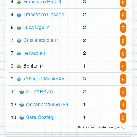
4.
Francesco Barulli
3
8
4.
Francesco Casadei
2
8
6.
Luca Ugolini
2
7
7.
Cristianrocchi37
2
6
7.
herbacian
2
6
9.
Benito m.
1
5
9.
xXNiggerMasterXx
3
5
11.
EL ZARAZA
2
4
12.
diocane123456789
1
1
13.
Sara Costagli
1
0
Statistics are updated every ~day