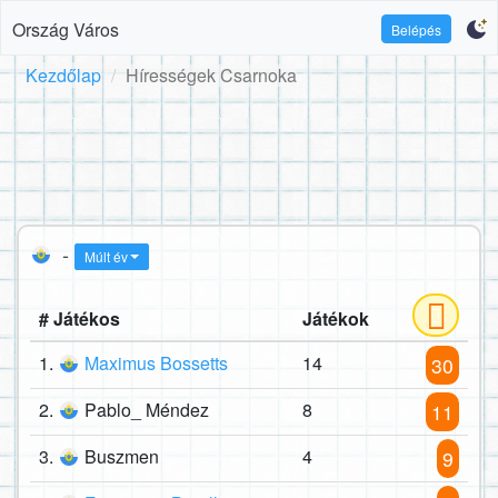
Ország Város
Belépés
Kezdőlap
Hírességek Csarnoka
-
Múlt év
# Játékos
Játékok
1.
Maximus Bossetts
14
30
2.
Pablo_ Méndez
8
11
3.
Buszmen
4
9