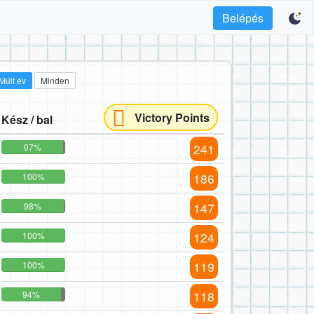
Belépés
Múlt év
Minden
Victory Points
Kész / bal
241
97%
186
100%
147
98%
124
100%
119
100%
118
94%