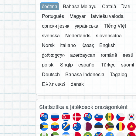
čeština
Bahasa Melayu
Català
ไทย
Português
Magyar
latviešu valoda
српски језик
українська
Tiếng Việt
svenska
Nederlands
slovenščina
Norsk
Italiano
Қазақ
English
ქართული
azərbaycan
română
eesti
polski
Shqip
español
Türkçe
suomi
Deutsch
Bahasa Indonesia
Tagalog
Ελληνικά
dansk
Statisztika a játékosok országonként