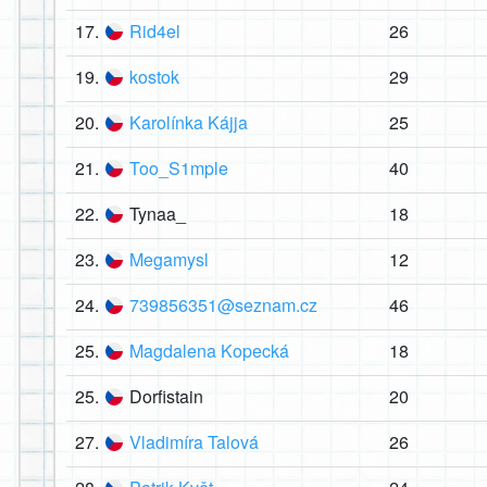
17.
Rid4el
26
19.
kostok
29
20.
Karolínka Kájja
25
21.
Too_S1mple
40
22.
Tynaa_
18
23.
Megamysl
12
24.
739856351@seznam.cz
46
25.
Magdalena Kopecká
18
25.
Dorfistain
20
27.
Vladimíra Talová
26