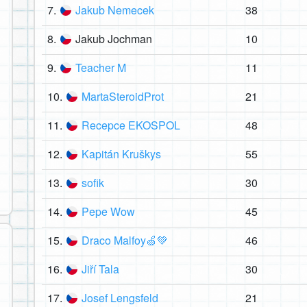
7.
Jakub Nemecek
38
8.
Jakub Jochman
10
9.
Teacher M
11
10.
MartaSteroidProt
21
11.
Recepce EKOSPOL
48
12.
Kapitán Kruškys
55
13.
sofik
30
14.
Pepe Wow
45
15.
Draco Malfoy🍏💚
46
16.
Jiří Tala
30
17.
Josef Lengsfeld
21