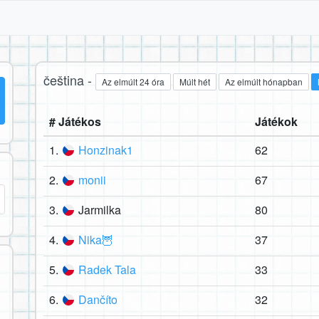
čeština -
Az elmúlt 24 óra
Múlt hét
Az elmúlt hónapban
# Játékos
Játékok
1.
Honzinak1
62
2.
monii
67
3.
Jarmilka
80
4.
Nika🦉
37
5.
Radek Tala
33
6.
Dančíto
32