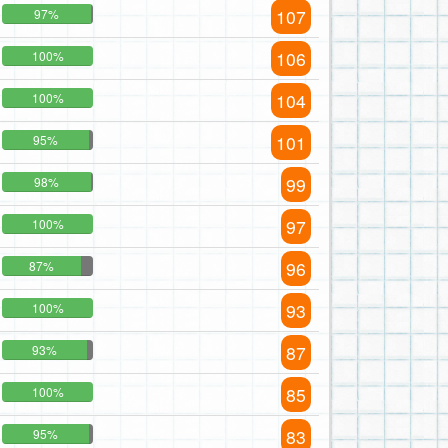
107
97%
106
100%
104
100%
101
95%
99
98%
97
100%
96
87%
93
100%
87
93%
85
100%
83
95%