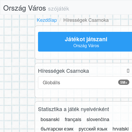
Ország Város
szójáték
Kezdőlap
Hírességek Csarnoka
Játékot játszani
Ország Város
Hírességek Csarnoka
Globális
5M+
Statisztika a játék nyelvénként
bosanski
français
slovenčina
български език
русский язык
hrvatski