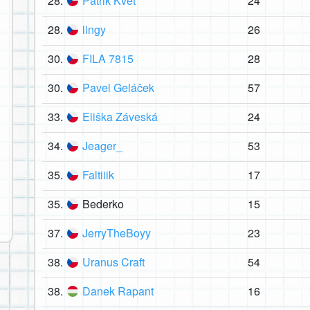
28.
Patrik Květ
24
28.
lingy
26
30.
FILA 7815
28
30.
Pavel Geláček
57
33.
Eliška Záveská
24
34.
Jeager_
53
35.
Faltiiik
17
35.
Bederko
15
37.
JerryTheBoyy
23
38.
Uranus Craft
54
38.
Danek Rapant
16