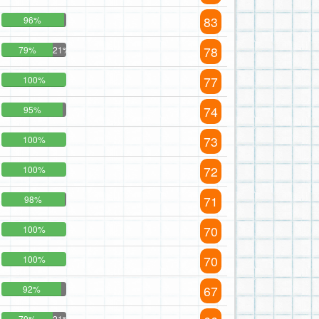
83
96%
78
79%
21%
77
100%
74
95%
73
100%
72
100%
71
98%
70
100%
70
100%
67
92%
79%
21%