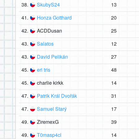
38.
SkubyS24
13
41.
Honza Gotthard
20
42.
ACDDusan
25
43.
Salatos
12
43.
David Pelikán
27
45.
eri tris
48
45.
charlie kirkk
14
47.
Patrik Král Dvořák
31
47.
Samuel Starý
17
49.
ZiremexG
39
49.
T0masp4cl
14