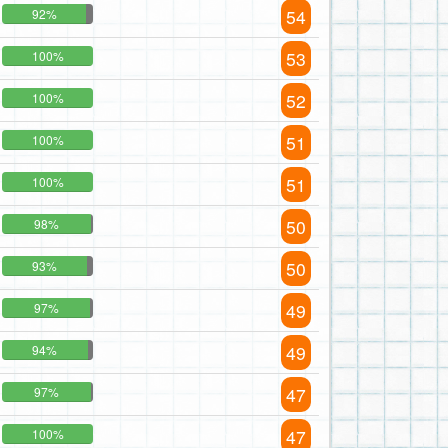
54
92%
53
100%
52
100%
51
100%
51
100%
50
98%
50
93%
49
97%
49
94%
47
97%
47
100%