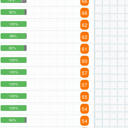
66
66
92%
62
100%
62
98%
61
92%
60
100%
57
100%
57
100%
55
100%
54
100%
54
94%