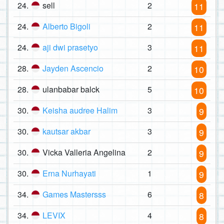
24.
sell
2
11
24.
Alberto Bigoli
2
11
24.
aji dwi prasetyo
3
11
28.
Jayden Ascencio
2
10
28.
ulanbabar balck
5
10
30.
Keisha audree Halim
3
9
30.
kautsar akbar
3
9
30.
Vicka Valleria Angelina
2
9
30.
Erna Nurhayati
1
9
34.
Games Mastersss
6
8
34.
LEVIX
4
8