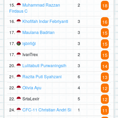
15.
Muhammad Razzan
2
18
Firdaus C
16.
Khofifah Indar Febriyanti
3
16
17.
Maulana Badrian
3
15
17.
işbirliği
3
15
17.
IvanTrex
2
15
20.
Lulitabuti Purwaningsih
3
14
21.
Razita Puti Syahzani
6
13
22.
Olivia Ayu
4
12
22.
SrtaLexir
5
12
24.
CFC-11 Christian Andri Si
1
11