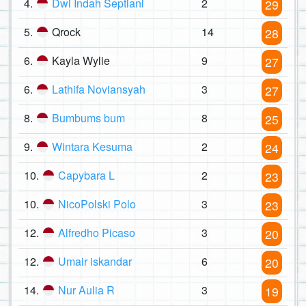
4.
Dwi Indah Septiani
2
29
5.
Qrock
14
28
6.
Kayla Wylie
9
27
6.
Lathifa Noviansyah
3
27
8.
Bumbums bum
8
25
9.
Wintara Kesuma
2
24
10.
Capybara L
2
23
10.
NicoPolski Polo
3
23
12.
Alfredho Picaso
3
20
12.
Umair iskandar
6
20
14.
Nur Aulia R
3
19