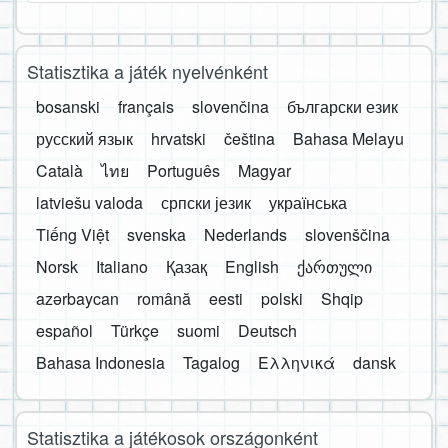
Statisztika a játék nyelvénként
bosanski
français
slovenčina
български език
русский язык
hrvatski
čeština
Bahasa Melayu
Català
ไทย
Português
Magyar
latviešu valoda
српски језик
українська
Tiếng Việt
svenska
Nederlands
slovenščina
Norsk
Italiano
Қазақ
English
ქართული
azərbaycan
română
eesti
polski
Shqip
español
Türkçe
suomi
Deutsch
Bahasa Indonesia
Tagalog
Ελληνικά
dansk
Statisztika a játékosok országonként