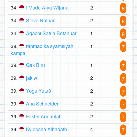
34.
I Made Arya Wijana
2
8
34.
Steve Nathan
2
8
34.
Agachi Satria Betanuari
1
8
39.
rahmadika syamsiyah
1
7
kampa
39.
Gak Biru
1
7
39.
jakiwi
2
7
39.
Yogu Yutu8
2
7
39.
Ana Schneider
2
7
39.
Fakhri Annaufal
2
7
39.
Kyleesha Alhadath
4
7