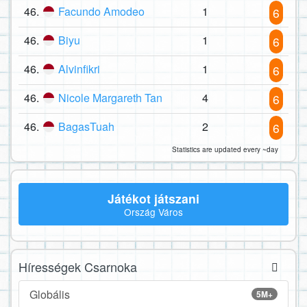
46.
Facundo Amodeo
1
6
46.
Biyu
1
6
46.
Alvinfikri
1
6
46.
Nicole Margareth Tan
4
6
46.
BagasTuah
2
6
Statistics are updated every ~day
Játékot játszani
Ország Város
Hírességek Csarnoka
Globális
5M+