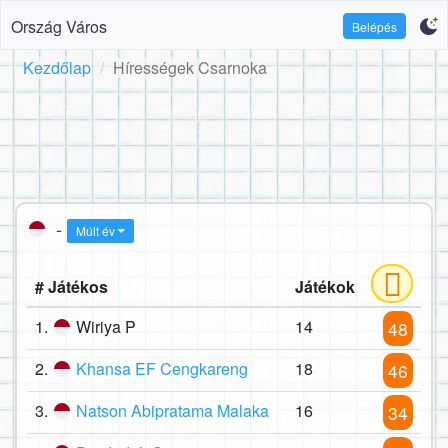
Ország Város
Belépés
Kezdőlap
Hírességek Csarnoka
-
Múlt év
# Játékos
Játékok
1.
Wiriya P
14
48
2.
Khansa EF Cengkareng
18
46
3.
Natson Abipratama Malaka
16
34