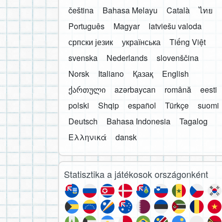
čeština
Bahasa Melayu
Català
ไทย
Português
Magyar
latviešu valoda
српски језик
українська
Tiếng Việt
svenska
Nederlands
slovenščina
Norsk
Italiano
Қазақ
English
ქართული
azərbaycan
română
eesti
polski
Shqip
español
Türkçe
suomi
Deutsch
Bahasa Indonesia
Tagalog
Ελληνικά
dansk
Statisztika a játékosok országonként