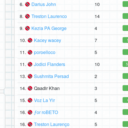
6.
Darius John
10
8.
Treston Laurenco
14
9.
Kezia PA George
4
10.
Kacey wacey
7
11.
poroelloco
5
11.
Jodici Flanders
10
13.
Sushmita Persad
2
14.
Qaadir Khan
3
15.
Voz La Yir
5
16.
ƒor roBETO
4
16.
Treston Laurenço
5