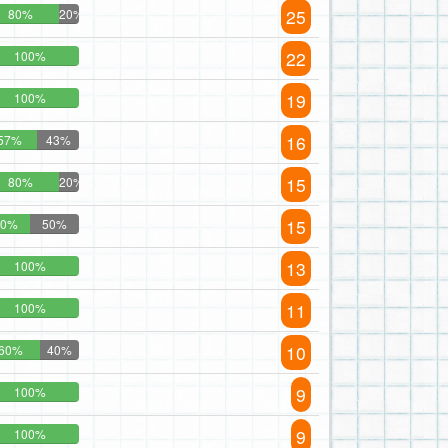
25
80%
20%
22
100%
19
100%
16
57%
43%
15
80%
20%
15
50%
50%
13
100%
11
100%
10
60%
40%
9
100%
9
100%