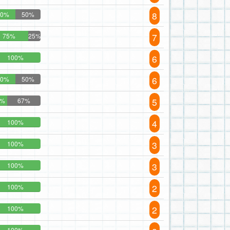
8
50%
50%
7
75%
25%
6
100%
6
50%
50%
5
3%
67%
4
100%
3
100%
3
100%
2
100%
2
100%
100%