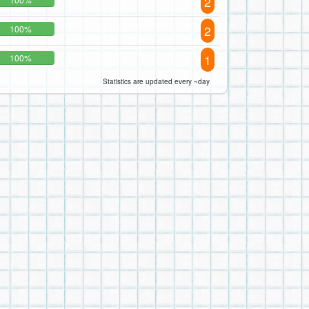
2
2
100%
1
100%
Statistics are updated every ~day