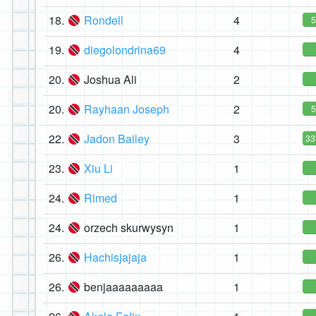
18.
Rondell
4
19.
diegolondrina69
4
20.
Joshua Ali
2
20.
Rayhaan Joseph
2
22.
Jadon Bailey
3
3
23.
Xiu Li
1
24.
Rimed
1
24.
orzech skurwysyn
1
26.
Hachisjajaja
1
26.
benjaaaaaaaaa
1