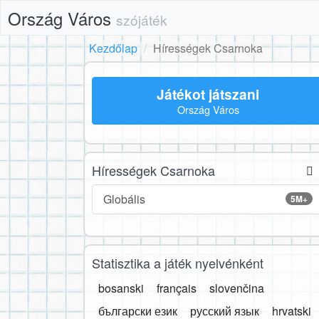
Ország Város
szójáték
Kezdőlap
Hírességek Csarnoka
Játékot játszani
Ország Város
Hírességek Csarnoka
Globális
5M+
Statisztika a játék nyelvénként
bosanski
français
slovenčina
български език
русский язык
hrvatski