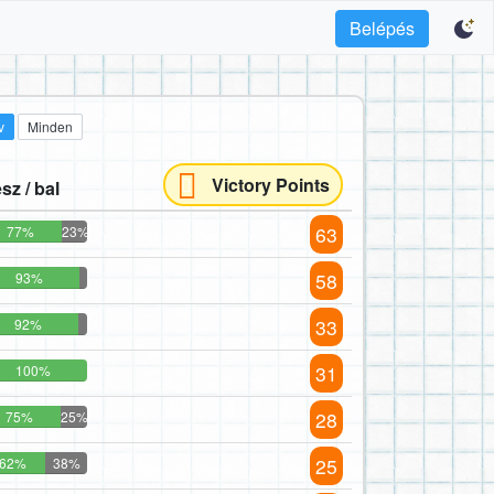
Belépés
v
Minden
Victory Points
sz / bal
63
77%
23%
58
93%
33
92%
31
100%
28
75%
25%
25
62%
38%