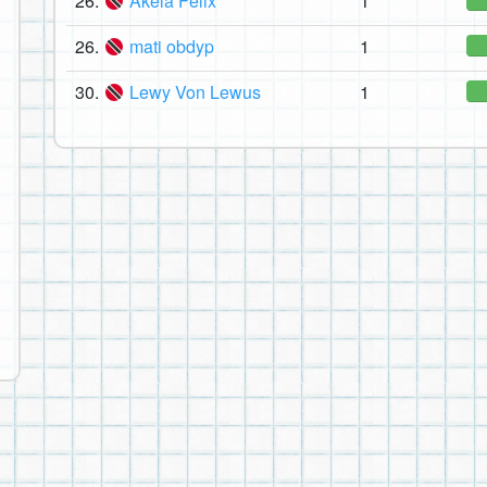
26.
Akela Felix
1
26.
mati obdyp
1
30.
Lewy Von Lewus
1