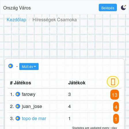
Ország Város
Belépés
Kezdőlap
Hírességek Csarnoka
-
Múlt év
# Játékos
Játékok
1.
farowy
3
13
2.
juan_jose
4
4
3.
topo de mar
1
1
Statistics are updated every ~day