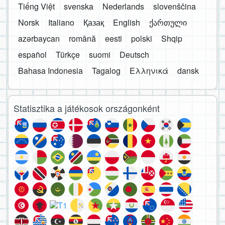
Tiếng Việt
svenska
Nederlands
slovenščina
Norsk
Italiano
Қазақ
English
ქართული
azərbaycan
română
eesti
polski
Shqip
español
Türkçe
suomi
Deutsch
Bahasa Indonesia
Tagalog
Ελληνικά
dansk
Statisztika a játékosok országonként