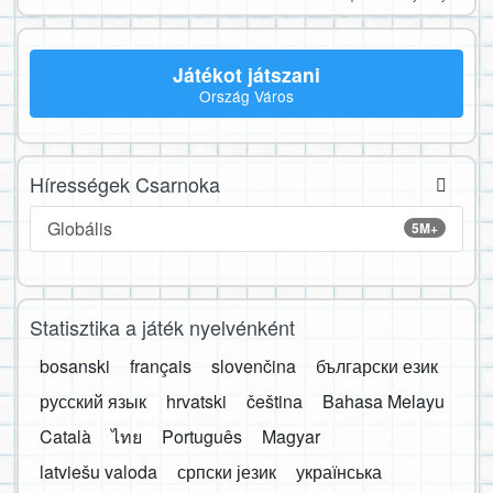
Játékot játszani
Ország Város
Hírességek Csarnoka
Globális
5M+
Statisztika a játék nyelvénként
bosanski
français
slovenčina
български език
русский язык
hrvatski
čeština
Bahasa Melayu
Català
ไทย
Português
Magyar
latviešu valoda
српски језик
українська