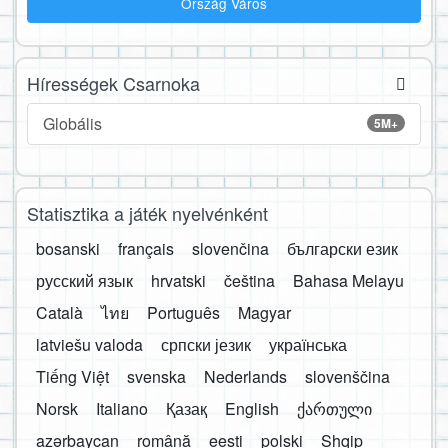
Ország Város
Hírességek Csarnoka
Globális
5M+
Statisztika a játék nyelvénként
bosanski
français
slovenčina
български език
русский язык
hrvatski
čeština
Bahasa Melayu
Català
ไทย
Português
Magyar
latviešu valoda
српски језик
українська
Tiếng Việt
svenska
Nederlands
slovenščina
Norsk
Italiano
Қазақ
English
ქართული
azərbaycan
română
eesti
polski
Shqip