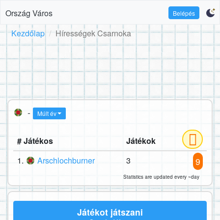
Ország Város
Belépés
Kezdőlap
Hírességek Csarnoka
-
Múlt év
# Játékos
Játékok
1.
Arschlochburner
3
9
Statistics are updated every ~day
Játékot játszani