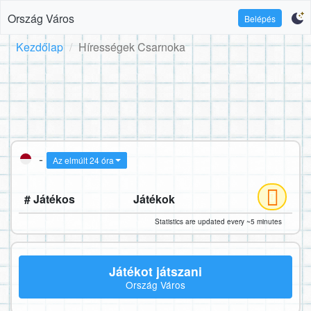
Ország Város
Belépés
Kezdőlap
Hírességek Csarnoka
-
Az elmúlt 24 óra
# Játékos
Játékok
Statistics are updated every ~5 minutes
Játékot játszani
Ország Város