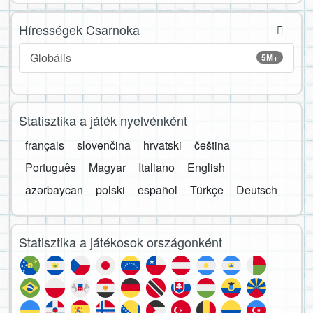
Hírességek Csarnoka
Globális
5M+
Statisztika a játék nyelvénként
français
slovenčina
hrvatski
čeština
Português
Magyar
Italiano
English
azərbaycan
polski
español
Türkçe
Deutsch
Statisztika a játékosok országonként