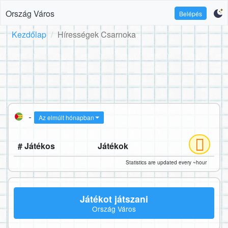
Ország Város
Belépés
Kezdőlap
Hírességek Csarnoka
-
Az elmúlt hónapban
# Játékos
Játékok
Statistics are updated every ~hour
Játékot játszani
Ország Város