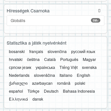
Hírességek Csarnoka
Globális
5M+
Statisztika a játék nyelvénként
bosanski
français
slovenčina
русский язык
hrvatski
čeština
Català
Português
Magyar
српски језик
українська
Tiếng Việt
svenska
Nederlands
slovenščina
Italiano
English
ქართული
azərbaycan
română
polski
español
Türkçe
Deutsch
Bahasa Indonesia
Ελληνικά
dansk