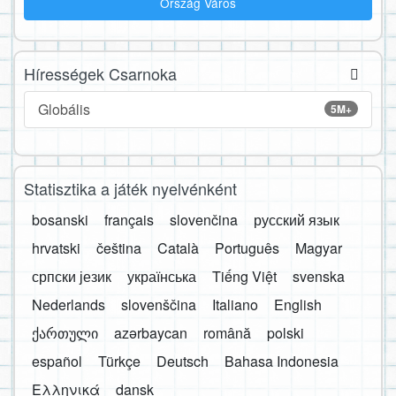
Ország Város
Hírességek Csarnoka
Globális
5M+
Statisztika a játék nyelvénként
bosanski
français
slovenčina
русский язык
hrvatski
čeština
Català
Português
Magyar
српски језик
українська
Tiếng Việt
svenska
Nederlands
slovenščina
Italiano
English
ქართული
azərbaycan
română
polski
español
Türkçe
Deutsch
Bahasa Indonesia
Ελληνικά
dansk