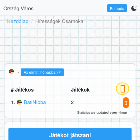
Ország Város
Belépés
Kezdőlap
Hírességek Csarnoka
-
Az elmúlt hónapban
# Játékos
Játékok
1.
BatiNibba
2
3
Statistics are updated every ~hour
Játékot játszani