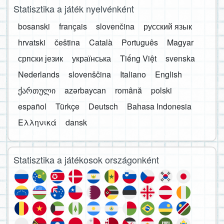
Statisztika a játék nyelvénként
bosanski
français
slovenčina
русский язык
hrvatski
čeština
Català
Português
Magyar
српски језик
українська
Tiếng Việt
svenska
Nederlands
slovenščina
Italiano
English
ქართული
azərbaycan
română
polski
español
Türkçe
Deutsch
Bahasa Indonesia
Ελληνικά
dansk
Statisztika a játékosok országonként