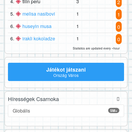
4.
tilin peru
3
2
5.
melisa nasibovi
1
1
6.
huseyin musa
1
0
6.
irakli kokoladze
1
0
Statistics are updated every ~hour
Játékot játszani
Ország Város
Hírességek Csarnoka
Globális
5M+