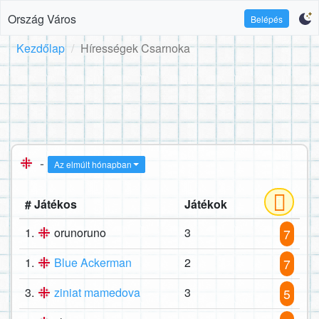
Ország Város
Belépés
Kezdőlap
Hírességek Csarnoka
-
Az elmúlt hónapban
# Játékos
Játékok
1.
orunoruno
3
7
1.
Blue Ackerman
2
7
3.
ziniat mamedova
3
5