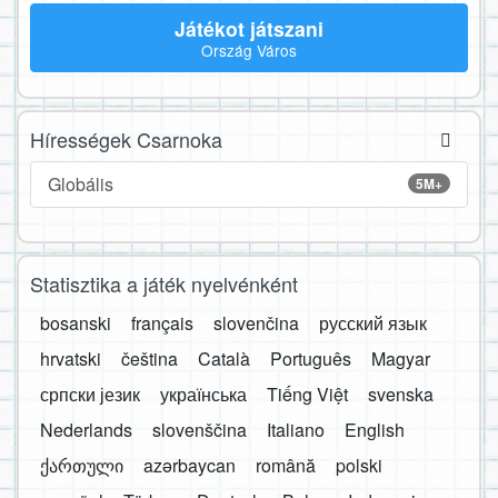
Játékot játszani
Ország Város
Hírességek Csarnoka
Globális
5M+
Statisztika a játék nyelvénként
bosanski
français
slovenčina
русский язык
hrvatski
čeština
Català
Português
Magyar
српски језик
українська
Tiếng Việt
svenska
Nederlands
slovenščina
Italiano
English
ქართული
azərbaycan
română
polski