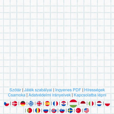
Szótár
|
Játék szabályai
|
Ingyenes PDF
|
Hírességek
Csarnoka
|
Adatvédelmi irányelvek
|
Kapcsolatba lépni
|
|
|
|
|
|
|
|
|
|
|
|
|
|
|
|
|
|
|
|