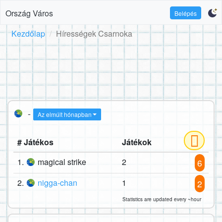
Ország Város
Belépés
Kezdőlap
Hírességek Csarnoka
-
Az elmúlt hónapban
# Játékos
Játékok
1.
magical strike
2
6
2.
nigga-chan
1
2
Statistics are updated every ~hour