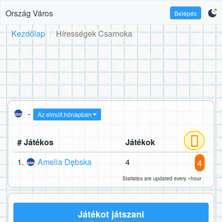
Ország Város
Belépés
Kezdőlap
Hírességek Csarnoka
-
Az elmúlt hónapban
# Játékos
Játékok
1.
Amelia Dębska
4
4
Statistics are updated every ~hour
Játékot játszani