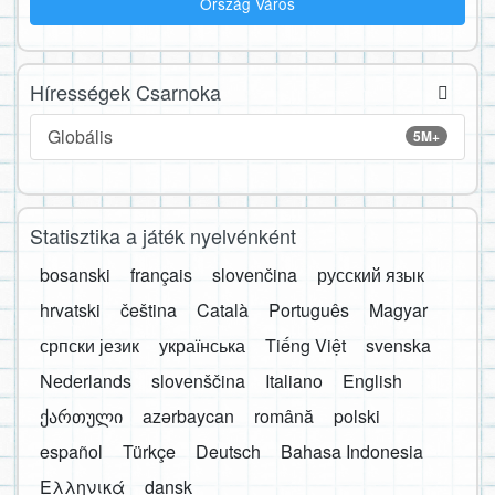
Ország Város
Hírességek Csarnoka
Globális
5M+
Statisztika a játék nyelvénként
bosanski
français
slovenčina
русский язык
hrvatski
čeština
Català
Português
Magyar
српски језик
українська
Tiếng Việt
svenska
Nederlands
slovenščina
Italiano
English
ქართული
azərbaycan
română
polski
español
Türkçe
Deutsch
Bahasa Indonesia
Ελληνικά
dansk